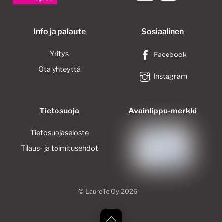
sivulla.
Info ja palaute
Sosiaalinen
Yritys
Facebook
Ota yhteyttä
Instagram
Tietosuoja
Avainlippu-merkki
Tietosuojaseloste
Tilaus- ja toimitusehdot
©
LaureTe Oy
2026
Back