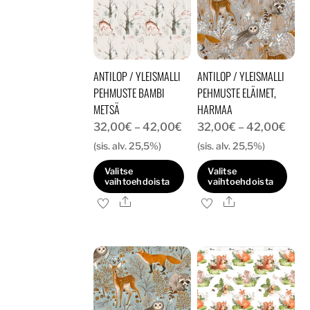
ANTILOP / YLEISMALLI
ANTILOP / YLEISMALLI
PEHMUSTE BAMBI
PEHMUSTE ELÄIMET,
METSÄ
HARMAA
Hintaluokka:
Hint
32,00
€
–
42,00
€
32,00
€
–
42,00
€
32,00€
32,
(sis. alv. 25,5%)
(sis. alv. 25,5%)
-
-
Valitse
Valitse
42,00€
42,
vaihtoehdoista
vaihtoehdoista
Ale
Ale
Tällä
Tällä
tuotteella
tuotteella
on
on
useampi
useampi
muunnelma.
muunnelma.
Voit
Voit