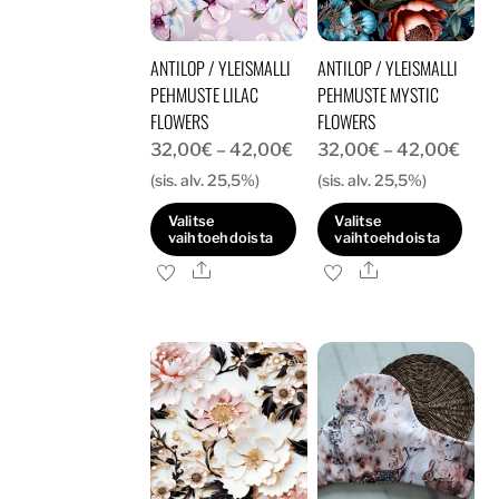
valinnat
tuotteen
tuotteen
sivulla.
ANTILOP / YLEISMALLI
ANTILOP / YLEISMALLI
sivulla.
PEHMUSTE LILAC
PEHMUSTE MYSTIC
FLOWERS
FLOWERS
Hintaluokka:
Hint
32,00
€
–
42,00
€
32,00
€
–
42,00
€
32,00€
32,
(sis. alv. 25,5%)
(sis. alv. 25,5%)
-
-
Valitse
Valitse
42,00€
42,
vaihtoehdoista
vaihtoehdoista
Ale
Ale
Tällä
Tällä
tuotteella
tuotteella
on
on
useampi
useampi
muunnelma.
muunnelma.
Voit
Voit
tehdä
tehdä
valinnat
valinnat