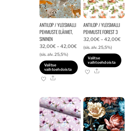
tehdä
tehdä
valinnat
valinnat
tuotteen
tuotteen
ANTILOP / YLEISMALLI
ANTILOP / YLEISMALLI
sivulla.
sivulla.
PEHMUSTE ELÄIMET,
PEHMUSTE FOREST 3
SININEN
Hint
32,00
€
–
42,00
€
Hintaluokka:
32,00
€
–
42,00
€
32,
(sis. alv. 25,5%)
32,00€
(sis. alv. 25,5%)
-
Valitse
-
42,
vaihtoehdoista
Valitse
42,00€
vaihtoehdoista
Ale
Tällä
Ale
Tällä
tuotteella
tuotteella
on
on
useampi
useampi
muunnelma.
muunnelma.
Voit
Voit
tehdä
tehdä
valinnat