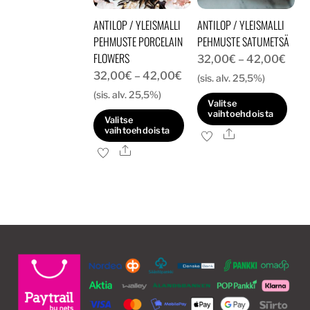
tuotteen
tuotteen
ANTILOP / YLEISMALLI
ANTILOP / YLEISMALLI
sivulla.
sivulla.
PEHMUSTE PORCELAIN
PEHMUSTE SATUMETSÄ
FLOWERS
Hint
32,00
€
–
42,00
€
Hintaluokka:
32,00
€
–
42,00
€
32,
(sis. alv. 25,5%)
32,00€
(sis. alv. 25,5%)
-
Valitse
-
42,
vaihtoehdoista
Valitse
42,00€
vaihtoehdoista
Ale
Tällä
Ale
Tällä
tuotteella
tuotteella
on
on
useampi
useampi
muunnelma.
muunnelma.
Voit
Voit
tehdä
tehdä
valinnat
valinnat
tuotteen
tuotteen
sivulla.