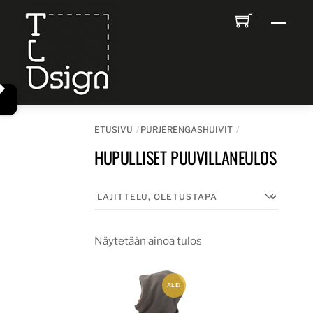
Skip
Men
to
content
ETUSIVU
PURJERENGASHUIVIT
HUPULLISET PUUVILLANEULOS
Näytetään ainoa tulos
ALE!