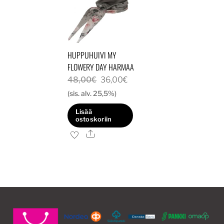
HUPPUHUIVI MY
FLOWERY DAY HARMAA
Alkuperäinen
Nykyinen
48,00
€
36,00
€
hinta
hinta
(sis. alv. 25,5%)
oli:
on:
Lisää
48,00€.
36,00€.
ostoskoriin
Ale