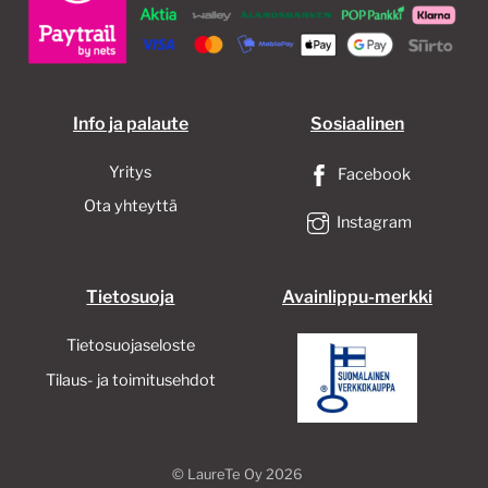
Info ja palaute
Sosiaalinen
Yritys
Facebook
Ota yhteyttä
Instagram
Tietosuoja
Avainlippu-merkki
Tietosuojaseloste
Tilaus- ja toimitusehdot
©
LaureTe Oy
2026