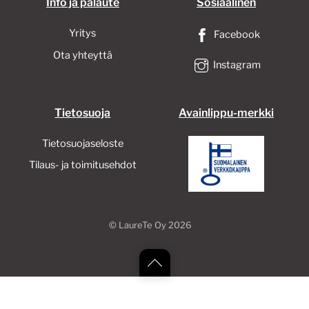
Info ja palaute
Sosiaalinen
Yritys
Facebook
Ota yhteyttä
Instagram
Tietosuoja
Avainlippu-merkki
Tietosuojaseloste
Tilaus- ja toimitusehdot
©
LaureTe Oy
2026
Back
to