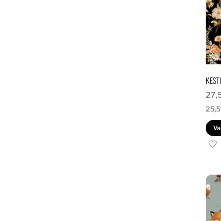
KEST
27,
25,
Va