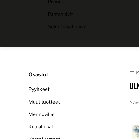
Pannat
Skip
to
Pantahuivit
content
Solmittavat huivit
ETU
Osastot
OL
Pyyhkeet
Muut tuotteet
Näyt
Merinovillat
Kaulahuivit