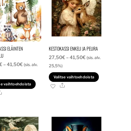
SSI ELÄINTEN
KESTOKASSI ENKELI JA PEURA
LU
Hintaluokka:
27,50
€
–
41,50
€
(sis. alv.
Hintaluokka:
€
–
41,50
€
(sis. alv.
27,50€
25,5%)
27,50€
-
Tällä
Valitse vaihtoehdoista
-
41,50€
Tällä
tuotteella
se vaihtoehdoista
Ale
41,50€
tuotteella
on
Ale
on
useampi
useampi
.
muunnelma.
muunnelma.
Voit
Voit
tehdä
tehdä