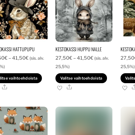
valinnat
valinnat
tuotteen
tuotteen
sivulla.
sivulla.
OKASSI HATTUPUPU
KESTOKASSI HUPPU NALLE
KESTOKA
Hintaluokka:
Hintaluokka:
50
€
–
41,50
€
27,50
€
–
41,50
€
27,50
(sis. alv.
(sis. alv.
27,50€
27,50€
5%)
25,5%)
25,5%)
-
-
Tällä
Tällä
litse vaihtoehdoista
Valitse vaihtoehdoista
Valit
41,50€
41,50€
tuotteella
tuotteella
Ale
Ale
on
on
useampi
useampi
muunnelma.
muunnelma
Voit
Voit
tehdä
tehdä
valinnat
valinnat