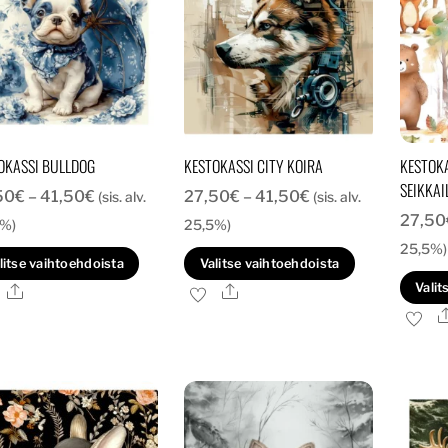
OKASSI BULLDOG
KESTOKASSI CITY KOIRA
KESTOKA
SEIKKAI
Hintaluokka:
Hintaluokka:
50
€
–
41,50
€
27,50
€
–
41,50
€
(sis. alv.
(sis. alv.
27,50
27,50€
27,50€
5%)
25,5%)
-
-
25,5%)
Tällä
Tällä
litse vaihtoehdoista
Valitse vaihtoehdoista
41,50€
41,50€
tuotteella
tuotteella
Valit
Ale
Ale
on
on
useampi
useampi
muunnelma.
muunnelma
Voit
Voit
tehdä
tehdä