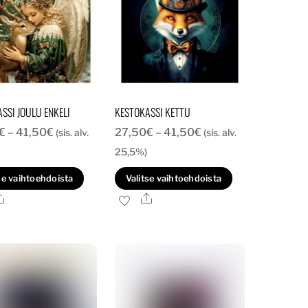
valinnat
valinnat
tuotteen
tuotteen
sivulla.
sivulla.
SSI JOULU ENKELI
KESTOKASSI KETTU
Hintaluokka:
Hintaluokka:
€
–
41,50
€
27,50
€
–
41,50
€
(sis. alv.
(sis. alv.
27,50€
27,50€
25,5%)
-
-
Tällä
Tällä
se vaihtoehdoista
Valitse vaihtoehdoista
41,50€
41,50€
tuotteella
tuotteella
Ale
Ale
on
on
useampi
useampi
.
muunnelma.
muunnelma.
Voit
Voit
tehdä
tehdä
valinnat
valinnat