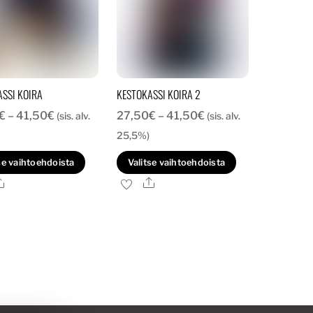
tuotteen
tuotteen
sivulla.
sivulla.
SSI KOIRA
KESTOKASSI KOIRA 2
Hintaluokka:
Hintaluokka:
€
–
41,50
€
27,50
€
–
41,50
€
(sis. alv.
(sis. alv.
27,50€
27,50€
25,5%)
-
-
Tällä
Tällä
se vaihtoehdoista
Valitse vaihtoehdoista
41,50€
41,50€
tuotteella
tuotteella
Ale
Ale
on
on
useampi
useampi
.
muunnelma.
muunnelma.
Voit
Voit
tehdä
tehdä
valinnat
valinnat
tuotteen
tuotteen