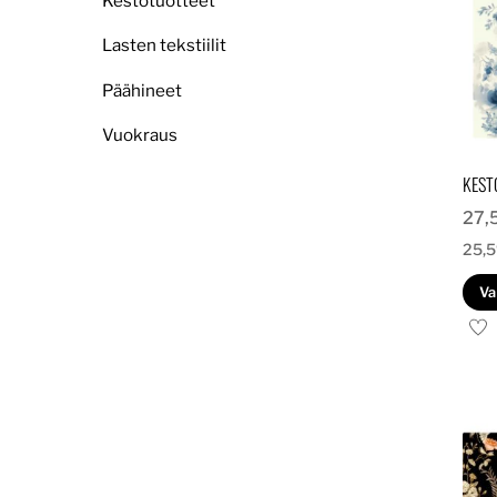
Kestotuotteet
Lasten tekstiilit
Päähineet
Vuokraus
KEST
27,
25,
Va