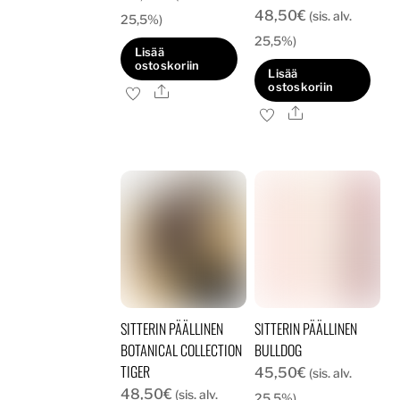
48,50
€
(sis. alv.
25,5%)
25,5%)
Lisää
ostoskoriin
Lisää
ostoskoriin
Ale
Ale
SITTERIN PÄÄLLINEN
SITTERIN PÄÄLLINEN
BOTANICAL COLLECTION
BULLDOG
TIGER
45,50
€
(sis. alv.
48,50
€
(sis. alv.
25,5%)