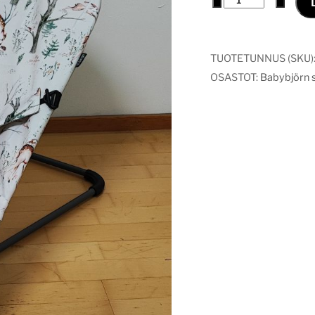
päällinen
bambi
metsä
TUOTETUNNUS (SKU)
määrä
OSASTOT:
Babybjörn si