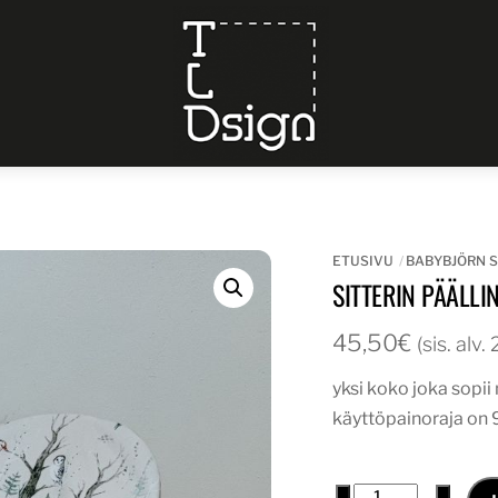
Menu
ETUSIVU
BABYBJÖRN S
SITTERIN PÄÄLL
45,50
€
(sis. alv
yksi koko joka sopi
käyttöpainoraja on 
sitterin
−
+