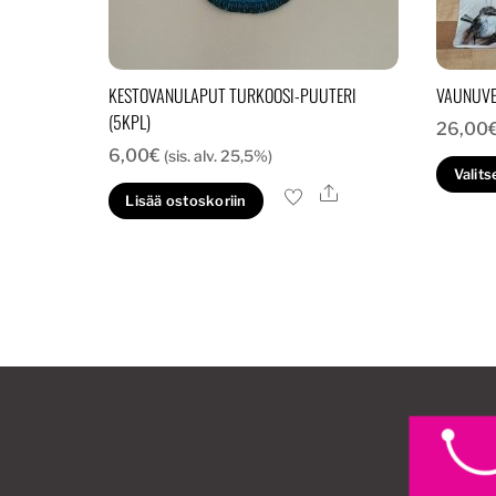
KESTOVANULAPUT TURKOOSI-PUUTERI
VAUNUVER
(5KPL)
26,00
6,00
€
(sis. alv. 25,5%)
Valits
Ale
Lisää ostoskoriin