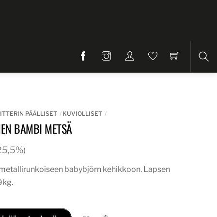
Etsi
ITTERIN PÄÄLLISET
KUVIOLLISET
INEN BAMBI METSÄ
. 25,5%)
i metallirunkoiseen babybjörn kehikkoon. Lapsen
9kg.