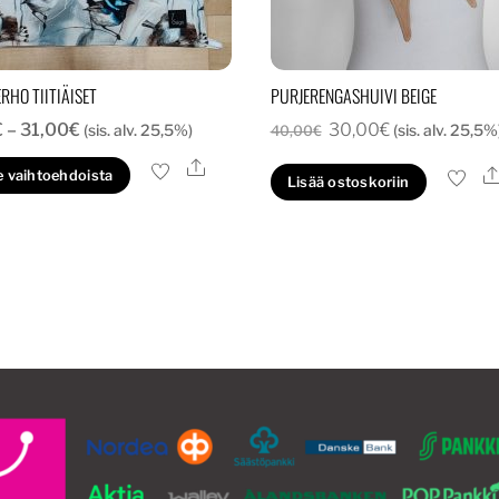
HO TIITIÄISET
PURJERENGASHUIVI BEIGE
Hintaluokka:
Alkuperäinen
Nykyinen
€
–
31,00
€
30,00
€
(sis. alv. 25,5%)
(sis. alv. 25,5%
40,00
€
26,00€
hinta
hinta
Ale
Tällä
e vaihtoehdoista
Lisää ostoskoriin
-
oli:
on:
tuotteella
31,00€
40,00€.
30,00€.
on
useampi
muunnelma.
Voit
tehdä
valinnat
tuotteen
sivulla.