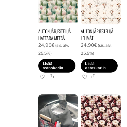
AUTON JÄRJESTELIJÄ
AUTON JÄRJESTELIJÄ
HATTARA METSÄ
LEHMÄT
24,90
€
24,90
€
(sis. alv.
(sis. alv.
25,5%)
25,5%)
Lisää
Lisää
ostoskoriin
ostoskoriin
Ale
Ale