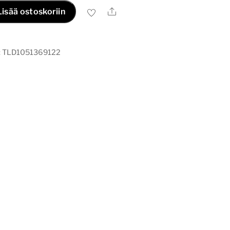
Ale
Lisää ostoskoriin
:
TLD1051369122