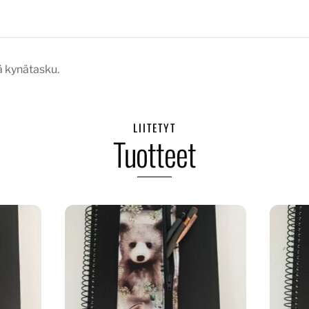
ä kynätasku.
LIITETYT
Tuotteet