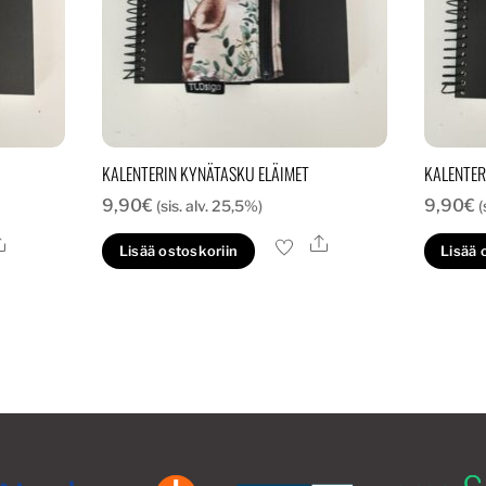
KALENTERIN KYNÄTASKU ELÄIMET
KALENTER
9,90
€
9,90
€
(sis. alv. 25,5%)
(
Ale
Ale
Lisää ostoskoriin
Lisää 