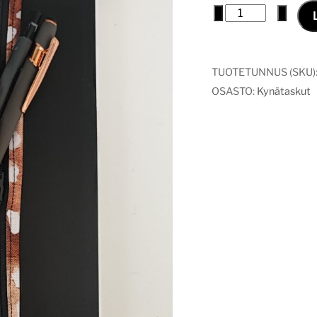
Kalenterin
−
+
kynätasku
Bambi
määrä
TUOTETUNNUS (SKU)
OSASTO:
Kynätaskut