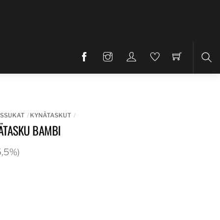
Etsi
USSUKAT
KYNÄTASKUT
ÄTASKU BAMBI
25,5%)