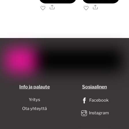
Ale
Ale
Tällä
Tällä
tuotteella
tuotteella
on
on
useampi
useampi
muunnelma.
muunnelma.
Voit
Voit
tehdä
tehdä
valinnat
valinnat
tuotteen
tuotteen
sivulla.
sivulla.
Info ja palaute
Sosiaalinen
Yritys
Facebook
Ota yhteyttä
Instagram