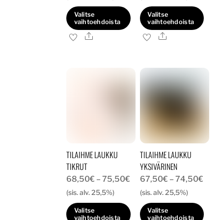
-
-
Valitse
Valitse
75,50€
75,
vaihtoehdoista
vaihtoehdoista
Ale
Ale
Tällä
Tällä
tuotteella
tuotteella
on
on
useampi
useampi
muunnelma.
muunnelma.
Voit
Voit
tehdä
tehdä
valinnat
valinnat
tuotteen
tuotteen
TILAIHME LAUKKU
TILAIHME LAUKKU
sivulla.
sivulla.
TIKRUT
YKSIVÄRINEN
Hintaluokka:
Hint
68,50
€
–
75,50
€
67,50
€
–
74,50
€
68,50€
67,
(sis. alv. 25,5%)
(sis. alv. 25,5%)
-
-
Valitse
Valitse
75,50€
74,
vaihtoehdoista
vaihtoehdoista