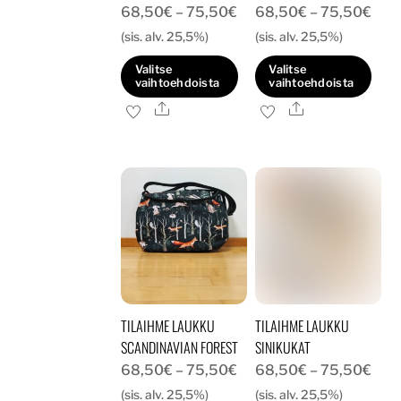
Hintaluokka:
Hint
68,50
€
–
75,50
€
68,50
€
–
75,50
€
68,50€
68,
(sis. alv. 25,5%)
(sis. alv. 25,5%)
-
-
Valitse
Valitse
75,50€
75,
vaihtoehdoista
vaihtoehdoista
Ale
Ale
Tällä
Tällä
tuotteella
tuotteella
on
on
useampi
useampi
muunnelma.
muunnelma.
Voit
Voit
tehdä
tehdä
valinnat
valinnat
tuotteen
tuotteen
TILAIHME LAUKKU
TILAIHME LAUKKU
sivulla.
sivulla.
SCANDINAVIAN FOREST
SINIKUKAT
Hintaluokka:
Hint
68,50
€
–
75,50
€
68,50
€
–
75,50
€
68,50€
68,
(sis. alv. 25,5%)
(sis. alv. 25,5%)