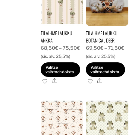
TILAIHME LAUKKU
TILAIHME LAUKKU
ANKKA
BOTANICAL DEER
Hintaluokka:
Hint
68,50
€
–
75,50
€
69,50
€
–
71,50
€
68,50€
69,
(sis. alv. 25,5%)
(sis. alv. 25,5%)
-
-
Valitse
Valitse
75,50€
71,5
vaihtoehdoista
vaihtoehdoista
Ale
Ale
Tällä
Tällä
tuotteella
tuotteella
on
on
useampi
useampi
muunnelma.
muunnelma.
Voit
Voit
tehdä
tehdä