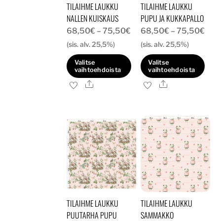
TILAIHME LAUKKU
TILAIHME LAUKKU
sivulla.
sivulla.
NALLEN KUISKAUS
PUPU JA KUKKAPALLO
Hintaluokka:
Hint
68,50
€
–
75,50
€
68,50
€
–
75,50
€
68,50€
68,
(sis. alv. 25,5%)
(sis. alv. 25,5%)
-
-
Valitse
Valitse
75,50€
75,
vaihtoehdoista
vaihtoehdoista
Ale
Ale
Tällä
Tällä
tuotteella
tuotteella
on
on
useampi
useampi
muunnelma.
muunnelma.
Voit
Voit
tehdä
tehdä
valinnat
valinnat
tuotteen
tuotteen
TILAIHME LAUKKU
TILAIHME LAUKKU
sivulla.
sivulla.
PUUTARHA PUPU
SAMMAKKO