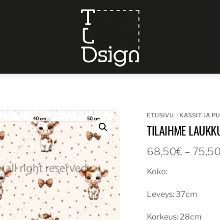
Menu
ETUSIVU
KASSIT JA P
TILAIHME LAUKK
68,50
€
–
75,5
Koko:
Leveys: 37cm
Korkeus: 28cm