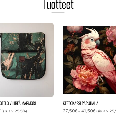
Tuotteet
OTELO VIHREÄ MARMORI
KESTOKASSI PAPUKAIJA
Hintaluokk
€
27,50
€
–
41,50
€
(sis. alv. 25,5%)
(sis. alv. 25