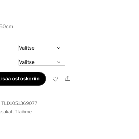
150cm.
Ale
Lisää ostoskoriin
:
TLD1051369077
ussukat
,
Tilaihme