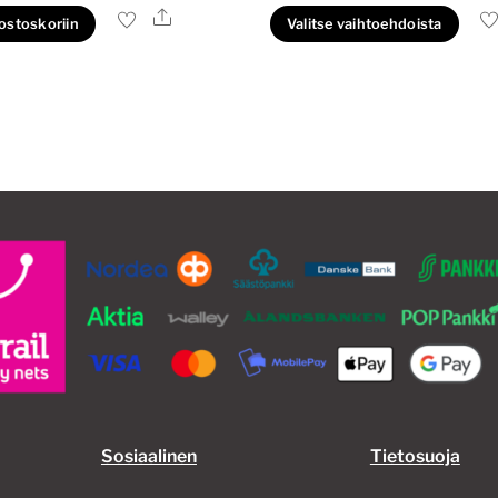
27,50€
Ale
Täl
 ostoskoriin
Valitse vaihtoehdoista
-
tuo
41,50€
on
us
mu
Voi
te
val
tu
siv
Sosiaalinen
Tietosuoja