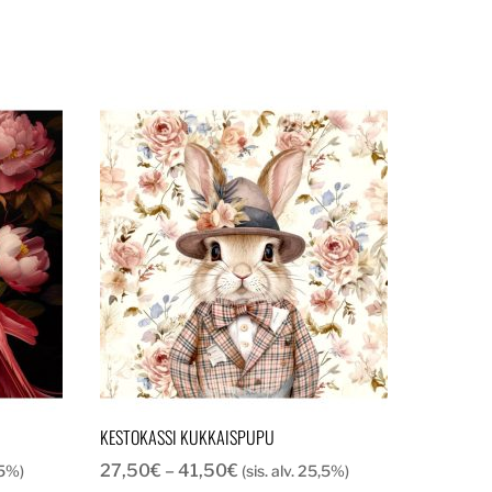
KESTOKASSI KUKKAISPUPU
a:
Hintaluokka:
27,50
€
–
41,50
€
,5%)
(sis. alv. 25,5%)