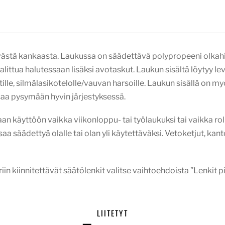
kivästä kankaasta. Laukussa on säädettävä polypropeeni olkah
littua halutessaan lisäksi avotaskut. Laukun sisältä löytyy le
tille, silmälasikotelolle/vauvan harsoille. Laukun sisällä on m
saa pysymään hyvin järjestyksessä.
n käyttöön vaikka viikonloppu- tai työlaukuksi tai vaikka rol
aa säädettyä olalle tai olan yli käytettäväksi. Vetoketjut, ka
iin kiinnitettävät säätölenkit valitse vaihtoehdoista ”Lenkit pi
LIITETYT