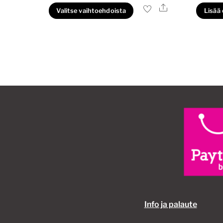
Ale
Tällä
Valitse vaihtoehdoista
Lisää
tuotteella
on
useampi
muunnelma.
Voit
tehdä
valinnat
tuotteen
sivulla.
Info ja palaute