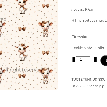
syvyys: 10cm
Hihnan pituus max 
Etutasku
Lenkit pistolukolla
Tilaihme
−
+
laukku
lehmä
määrä
TUOTETUNNUS (SKU)
OSASTOT:
Kassit ja p