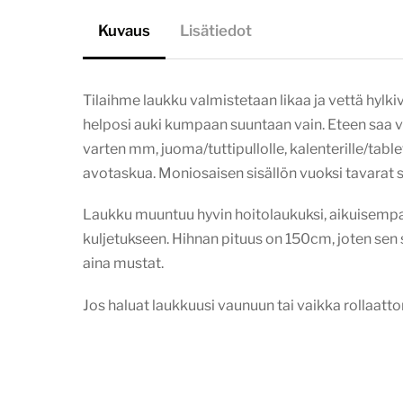
Kuvaus
Lisätiedot
Tilaihme laukku valmistetaan likaa ja vettä hyl
helposi auki kumpaan suuntaan vain. Eteen saa va
varten mm, juoma/tuttipullolle, kalenterille/table
avotaskua. Moniosaisen sisällön vuoksi tavarat 
Laukku muuntuu hyvin hoitolaukuksi, aikuisempaa
kuljetukseen. Hihnan pituus on 150cm, joten sen s
aina mustat.
Jos haluat laukkuusi vaunuun tai vaikka rollaattor