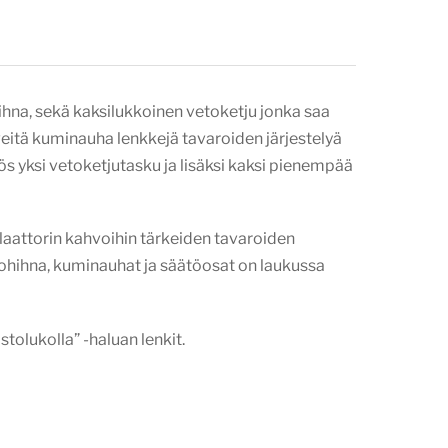
ihna, sekä kaksilukkoinen vetoketju jonka saa
veitä kuminauha lenkkejä tavaroiden järjestelyä
yös yksi vetoketjutasku ja lisäksi kaksi pienempää
laattorin kahvoihin tärkeiden tavaroiden
ntohihna, kuminauhat ja säätöosat on laukussa
stolukolla” -haluan lenkit.