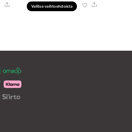
27,50€
Ale
Ale
lä
Tällä
Valitse vaihtoehdoista
-
tteella
tuotteella
41,50€
on
eampi
useampi
unnelma.
muunnelma.
t
Voit
hdä
tehdä
innat
valinnat
otteen
tuotteen
ulla.
sivulla.