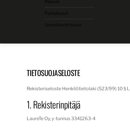
Pannat
Skip
to
Pantahuivit
content
Solmittavat huivit
TIETOSUOJASELOSTE
Rekisteriseloste Henkilötietolaki (523/99) 10 § 
1. Rekisterinpitäjä
LaureTe Oy, y-tunnus 3341263-4