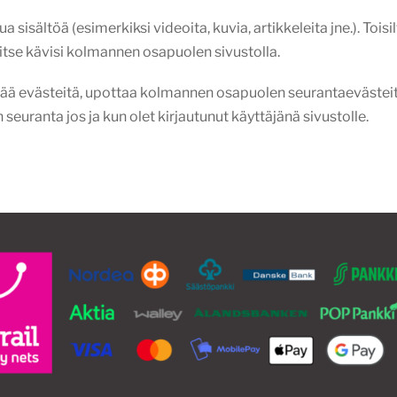
 sisältöä (esimerkiksi videoita, kuvia, artikkeleita jne.). Tois
a itse kävisi kolmannen osapuolen sivustolla.
ttää evästeitä, upottaa kolmannen osapuolen seurantaevästei
euranta jos ja kun olet kirjautunut käyttäjänä sivustolle.