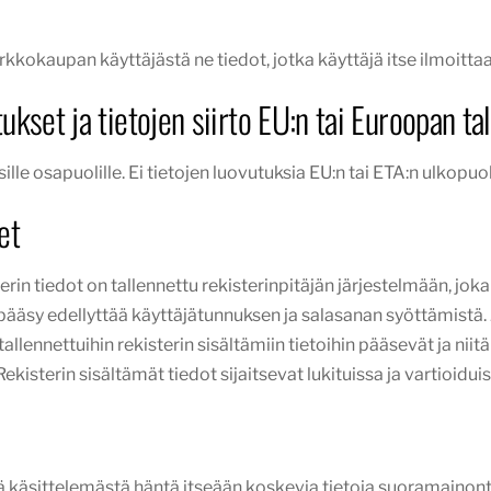
erkkokaupan käyttäjästä ne tiedot, jotka käyttäjä itse ilmoit
kset ja tietojen siirto EU:n tai Euroopan ta
le osapuolille. Ei tietojen luovutuksia EU:n tai ETA:n ulkopuol
et
rin tiedot on tallennettu rekisterinpitäjän järjestelmään, jok
pääsy edellyttää käyttäjätunnuksen ja salasanan syöttämistä.
llennettuihin rekisterin sisältämiin tietoihin pääsevät ja niit
ekisterin sisältämät tiedot sijaitsevat lukituissa ja vartioiduis
jää käsittelemästä häntä itseään koskevia tietoja suoramaino