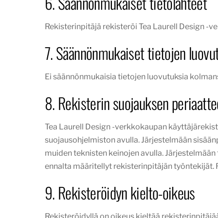
6. Säännönmukaiset tietolähteet
Rekisterinpitäjä rekisteröi Tea Laurell Design -v
7. Säännönmukaiset tietojen luovutu
Ei säännönmukaisia tietojen luovutuksia kolmansil
8. Rekisterin suojauksen periaatte
Tea Laurell Design -verkkokaupan käyttäjärekiste
suojausohjelmiston avulla. Järjestelmään sisään
muiden teknisten keinojen avulla. Järjestelmään ta
ennalta määritellyt rekisterinpitäjän työntekijät. R
9. Rekisteröidyn kielto-oikeus
Rekisteröidyllä on oikeus kieltää rekisterinpitä