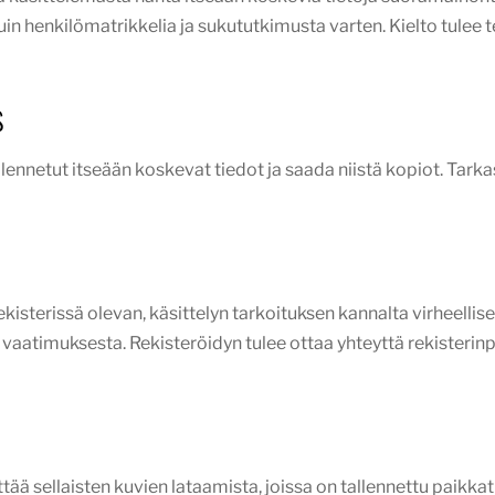
 henkilömatrikkelia ja sukututkimusta varten. Kielto tulee teh
s
llennetut itseään koskevat tiedot ja saada niistä kopiot. Tarkas
rekisterissä olevan, käsittelyn tarkoituksen kannalta virheelli
 vaatimuksesta. Rekisteröidyn tulee ottaa yhteyttä rekisterin
älttää sellaisten kuvien lataamista, joissa on tallennettu paikka