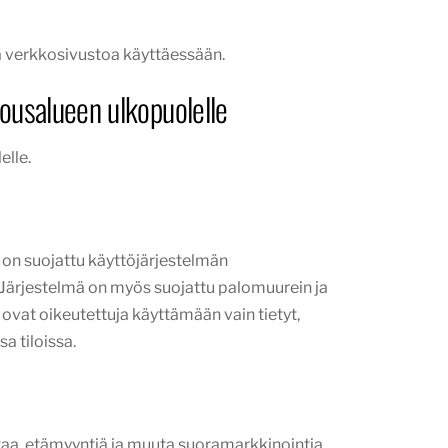
taa verkkosivustoa käyttäessään.
lousalueen ulkopuolelle
elle.
a on suojattu käyttöjärjestelmän
 Järjestelmä on myös suojattu palomuurein ja
ä ovat oikeutettuja käyttämään vain tietyt,
sa tiloissa.
ntaa, etämyyntiä ja muuta suoramarkkinointia