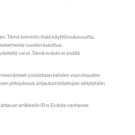
seen. Tämä toiminto lisää käyttömukavuutta,
n selaimesta vuoden kuluttua.
ästeitä vai ei. Tämä eväste ei sisällä
autumisevästeet poistetaan kahden vuorokauden
isen yhteydessä, kirjautumistietojasi säilytetään
attavan artikkelin ID:n. Eväste vanhenee