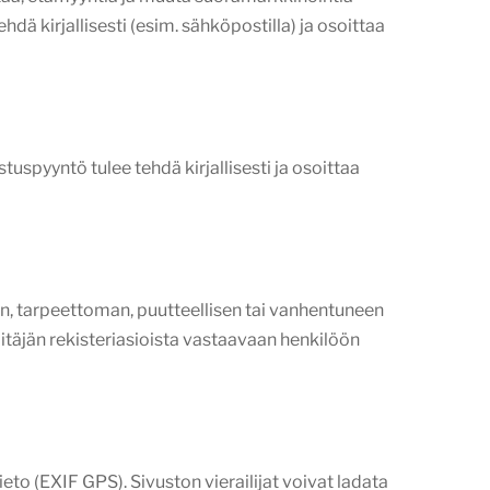
dä kirjallisesti (esim. sähköpostilla) ja osoittaa
tuspyyntö tulee tehdä kirjallisesti ja osoittaa
sen, tarpeettoman, puutteellisen tai vanhentuneen
pitäjän rekisteriasioista vastaavaan henkilöön
tieto (EXIF GPS). Sivuston vierailijat voivat ladata