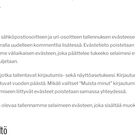
.
n, sähköpostiosoitteen ja url-osoitteen tallennuksen evästee
erralla uudelleen kommenttia lisätessä. Evästetieto poistetaa
tamme väliaikaisen evästeen, joka päättelee tukeeko selaimesi ev
uljetaan.
 jotka tallentavat kirjautumis- sekä näyttöasetuksesi. Kirj
stuvat vuoden päästä. Mikäli valitset “Muista minut” kirjautum
tumiseen liittyvät evästeet poistetaan samassa yhteydessä.
sa olevaa tallennamme selaimeen evästeen, joka sisältää muok
ltö