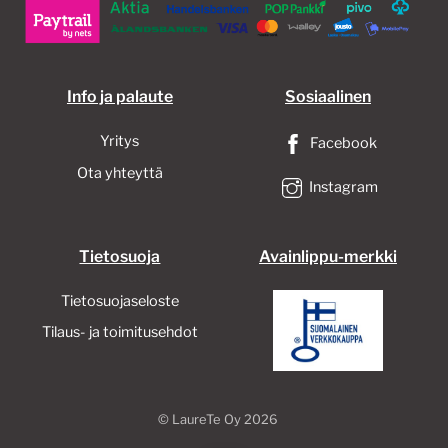
tuotteen
sivulla.
Info ja palaute
Sosiaalinen
Yritys
Facebook
Ota yhteyttä
Instagram
Tietosuoja
Avainlippu-merkki
Tietosuojaseloste
Tilaus- ja toimitusehdot
©
LaureTe Oy
2026