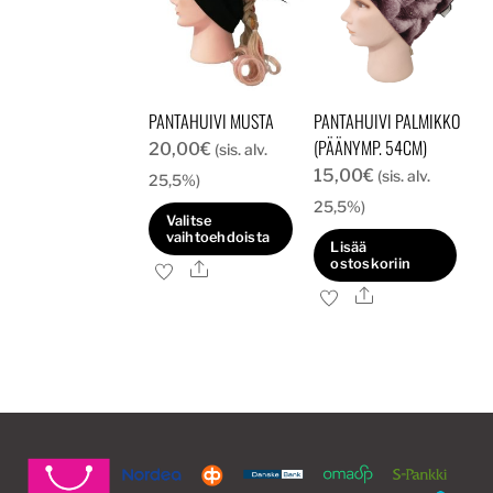
PANTAHUIVI MUSTA
PANTAHUIVI PALMIKKO
(PÄÄNYMP. 54CM)
20,00
€
(sis. alv.
15,00
€
(sis. alv.
25,5%)
25,5%)
Valitse
vaihtoehdoista
Lisää
ostoskoriin
Ale
Tällä
Ale
tuotteella
on
useampi
muunnelma.
Voit
tehdä
valinnat