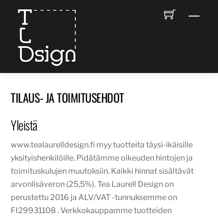
Skip
Men
to
content
TILAUS- JA TOIMITUSEHDOT
Yleistä
www.tealaurelldesign.fi myy tuotteita täysi-ikäisille
yksityishenkilöille. Pidätämme oikeuden hintojen ja
toimituskulujen muutoksiin. Kaikki hinnat sisältävät
arvonlisäveron (25,5%). Tea Laurell Design on
perustettu 2016 ja ALV/VAT -tunnuksemme on
FI29931108 . Verkkokauppamme tuotteiden