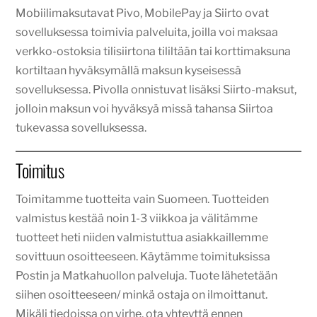
Mobiilimaksutavat Pivo, MobilePay ja Siirto ovat
sovelluksessa toimivia palveluita, joilla voi maksaa
verkko-ostoksia tilisiirtona tililtään tai korttimaksuna
kortiltaan hyväksymällä maksun kyseisessä
sovelluksessa. Pivolla onnistuvat lisäksi Siirto-maksut,
jolloin maksun voi hyväksyä missä tahansa Siirtoa
tukevassa sovelluksessa.
Toimitus
Toimitamme tuotteita vain Suomeen. Tuotteiden
valmistus kestää noin 1-3 viikkoa ja välitämme
tuotteet heti niiden valmistuttua asiakkaillemme
sovittuun osoitteeseen. Käytämme toimituksissa
Postin ja Matkahuollon palveluja. Tuote lähetetään
siihen osoitteeseen/ minkä ostaja on ilmoittanut.
Mikäli tiedoissa on virhe, ota yhteyttä ennen