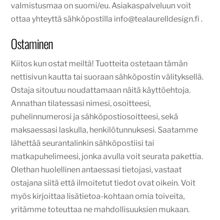
valmistusmaa on suomi/eu. Asiakaspalveluun voit
ottaa yhteyttä sähköpostilla info@tealaurelldesign.fi .
Ostaminen
Kiitos kun ostat meiltä! Tuotteita ostetaan tämän
nettisivun kautta tai suoraan sähköpostin välityksellä.
Ostaja sitoutuu noudattamaan näitä käyttöehtoja.
Annathan tilatessasi nimesi, osoitteesi,
puhelinnumerosi ja sähköpostiosoitteesi, sekä
maksaessasi laskulla, henkilötunnuksesi. Saatamme
lähettää seurantalinkin sähköpostiisi tai
matkapuhelimeesi, jonka avulla voit seurata pakettia.
Olethan huolellinen antaessasi tietojasi, vastaat
ostajana siitä että ilmoitetut tiedot ovat oikein. Voit
myös kirjoittaa lisätietoa-kohtaan omia toiveita,
yritämme toteuttaa ne mahdollisuuksien mukaan.