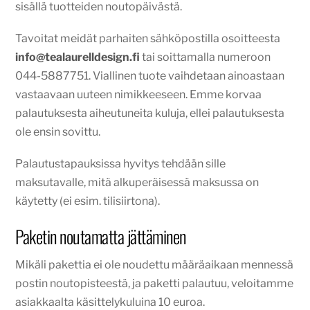
sisällä tuotteiden noutopäivästä.
Tavoitat meidät parhaiten sähköpostilla osoitteesta
info@tealaurelldesign.fi
tai soittamalla numeroon
044-5887751. Viallinen tuote vaihdetaan ainoastaan
vastaavaan uuteen nimikkeeseen. Emme korvaa
palautuksesta aiheutuneita kuluja, ellei palautuksesta
ole ensin sovittu.
Palautustapauksissa hyvitys tehdään sille
maksutavalle, mitä alkuperäisessä maksussa on
käytetty (ei esim. tilisiirtona).
Paketin noutamatta jättäminen
Mikäli pakettia ei ole noudettu määräaikaan mennessä
postin noutopisteestä, ja paketti palautuu, veloitamme
asiakkaalta käsittelykuluina 10 euroa.