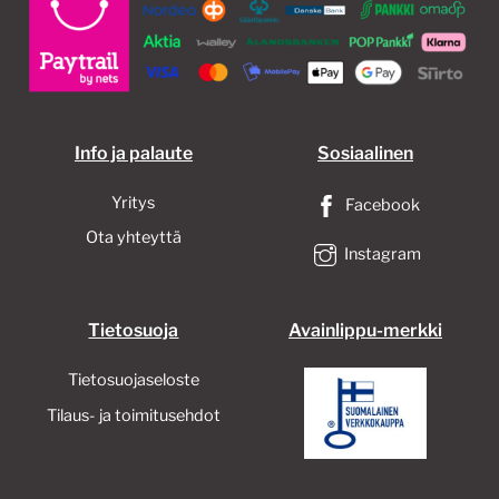
tehdä
valinnat
tuotteen
sivulla.
Info ja palaute
Sosiaalinen
Yritys
Facebook
Ota yhteyttä
Instagram
Tietosuoja
Avainlippu-merkki
Tietosuojaseloste
Tilaus- ja toimitusehdot