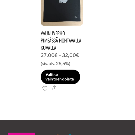
VAUNUVERHO
PIMEÄSSÄ HOHTAVALLA
KUVALLA
Hintaluokka:
27,00
€
–
32,00
€
27,00€
(sis. alv. 25,5%)
-
Valitse
32,00€
vaihtoehdoista
Ale
Tällä
tuotteella
on
useampi
muunnelma.
Voit