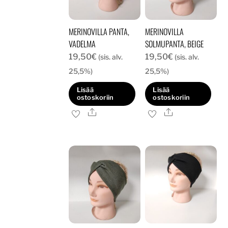
MERINOVILLA PANTA,
MERINOVILLA
VADELMA
SOLMUPANTA, BEIGE
19,50
€
19,50
€
(sis. alv.
(sis. alv.
25,5%)
25,5%)
Lisää
Lisää
ostoskoriin
ostoskoriin
Ale
Ale