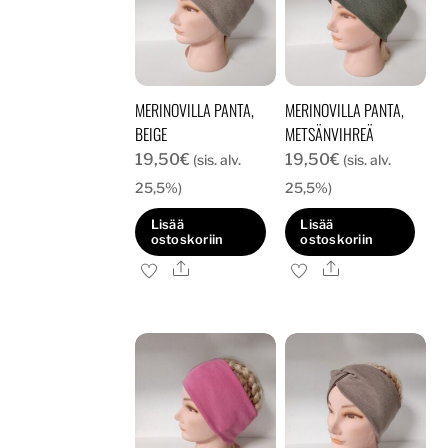
MERINOVILLA PANTA,
MERINOVILLA PANTA,
BEIGE
METSÄNVIHREÄ
19,50
€
19,50
€
(sis. alv.
(sis. alv.
25,5%)
25,5%)
Lisää
Lisää
ostoskoriin
ostoskoriin
Ale
Ale