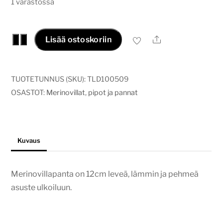
1 varastossa
Merinovilla
Ale
−
+
Lisää ostoskoriin
panta,
vadelma
määrä
TUOTETUNNUS (SKU):
TLD100509
OSASTOT:
Merinovillat
,
pipot ja pannat
Kuvaus
Merinovillapanta on 12cm leveä, lämmin ja pehmeä
asuste ulkoiluun.