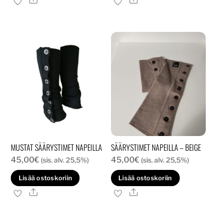
on
usea
muun
Voit
tehd
valin
tuott
sivull
MUSTAT SÄÄRYSTIMET NAPEILLA
SÄÄRYSTIMET NAPEILLA – BEIGE
45,00
€
45,00
€
(sis. alv. 25,5%)
(sis. alv. 25,5%)
Lisää ostoskoriin
Lisää ostoskoriin
Ale
Ale