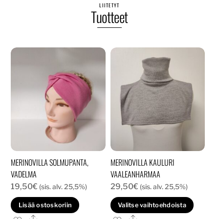
LIITETYT
Tuotteet
MERINOVILLA SOLMUPANTA,
MERINOVILLA KAULURI
VADELMA
VAALEANHARMAA
19,50
€
29,50
€
(sis. alv. 25,5%)
(sis. alv. 25,5%)
Tällä
Lisää ostoskoriin
Valitse vaihtoehdoista
tuott
Ale
Ale