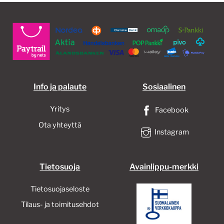
tehd
valin
tuott
sivull
Info ja palaute
Sosiaalinen
Yritys
Facebook
Ota yhteyttä
Instagram
Tietosuoja
Avainlippu-merkki
Tietosuojaseloste
Tilaus- ja toimitusehdot