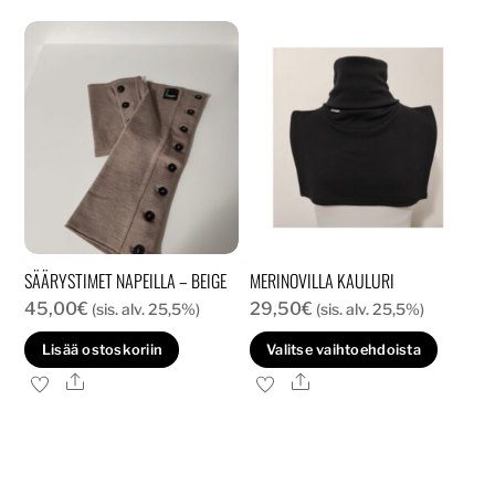
SÄÄRYSTIMET NAPEILLA – BEIGE
MERINOVILLA KAULURI
45,00
€
29,50
€
(sis. alv. 25,5%)
(sis. alv. 25,5%)
Tällä
Lisää ostoskoriin
Valitse vaihtoehdoista
tuott
Ale
Ale
on
usea
muun
Voit