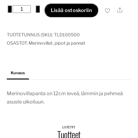
Merinovillapanta,
−
+
Ale
Lisää ostoskoriin
musta
määrä
TUOTETUNNUS (SKU):
TLD100500
OSASTOT:
Merinovillat
,
pipot ja pannat
Kuvaus
Merinovillapanta on 12cm leveä, lämmin ja pehmeä
asuste ulkoiluun.
LIITETYT
Tuotteet