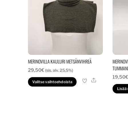
MERINOVILLA KAULURI METSÄNVIHREÄ
MERINOV
TUMMAN
29,50
€
(sis. alv. 25,5%)
19,50
Ale
Tällä
Valitse vaihtoehdoista
tuotteella
Lisää
on
useampi
muunnelma.
Voit
tehdä