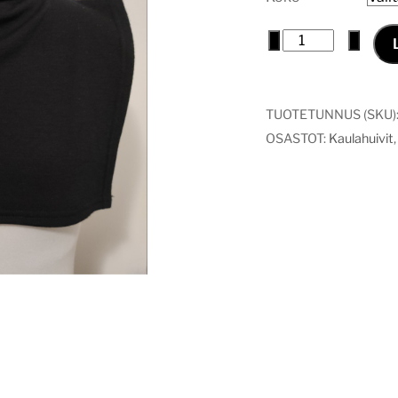
Merinovilla
−
+
kauluri
määrä
TUOTETUNNUS (SKU)
OSASTOT:
Kaulahuivit