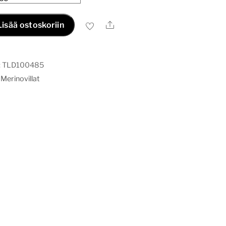
Ale
Lisää ostoskoriin
:
TLD100485
,
Merinovillat