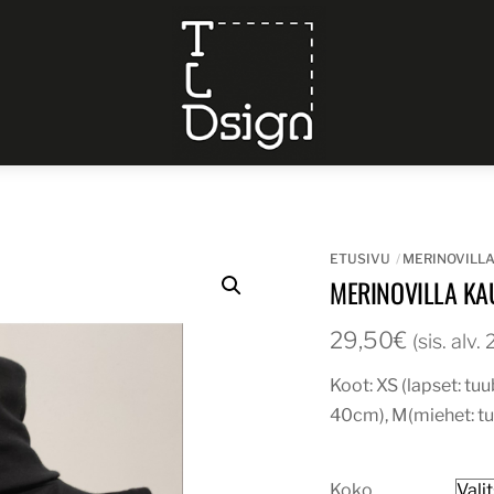
Menu
ETUSIVU
MERINOVILL
MERINOVILLA KA
29,50
€
(sis. alv
Koot: XS (lapset: tu
40cm), M(miehet: t
Koko