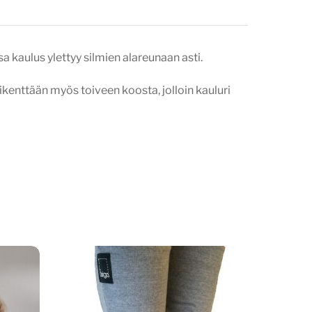
 kaulus ylettyy silmien alareunaan asti.
tikenttään myös toiveen koosta, jolloin kauluri