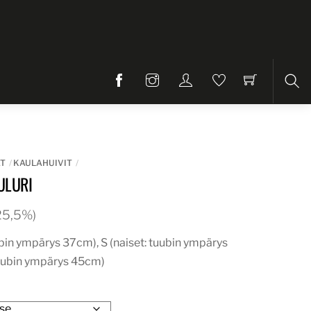
Etsi
AT
KAULAHUIVIT
ULURI
. 25,5%)
ubin ympärys 37cm), S (naiset: tuubin ympärys
uubin ympärys 45cm)