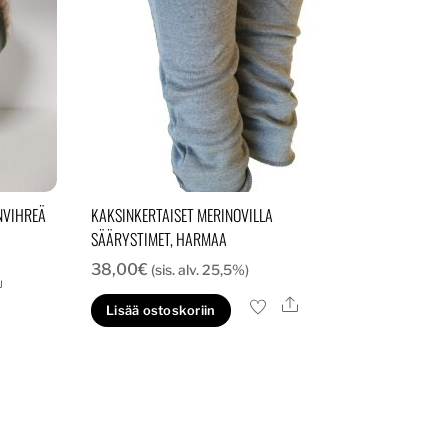
NVIHREÄ
KAKSINKERTAISET MERINOVILLA
SÄÄRYSTIMET, HARMAA
38,00
€
(sis. alv. 25,5%)
Ale
Ale
Lisää ostoskoriin