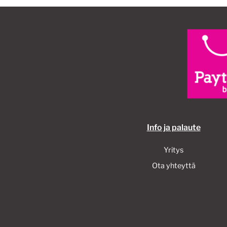
valinnat
tuotteen
sivulla.
Info ja palaute
Yritys
Ota yhteyttä