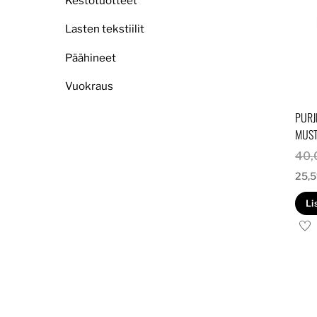
Kestotuotteet
Lasten tekstiilit
Päähineet
Vuokraus
PURJ
MUS
40,
25,
Li