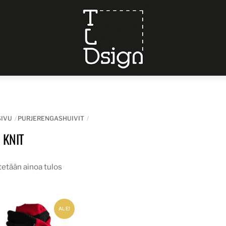
Menu
SIVU
PURJERENGASHUIVIT
 KNIT
etään ainoa tulos
ALE!