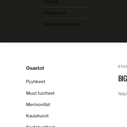
Pannat
Skip
to
Pantahuivit
content
Solmittavat huivit
ETU
Osastot
BIG
Pyyhkeet
Muut tuotteet
Näyt
Merinovillat
Kaulahuivit