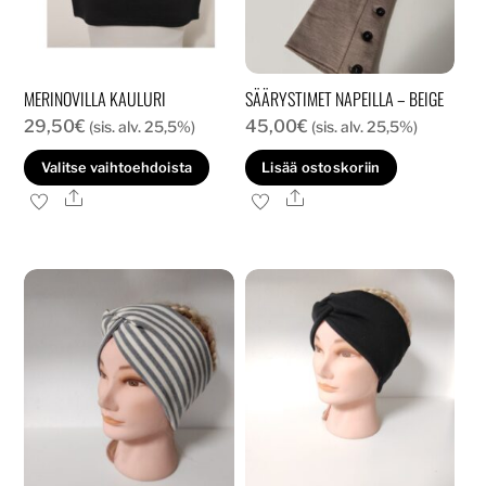
MERINOVILLA KAULURI
SÄÄRYSTIMET NAPEILLA – BEIGE
29,50
€
45,00
€
(sis. alv. 25,5%)
(sis. alv. 25,5%)
Tällä
Valitse vaihtoehdoista
Lisää ostoskoriin
tuotteella
Ale
Ale
on
useampi
muunnelma.
Voit
tehdä
valinnat
tuotteen
sivulla.