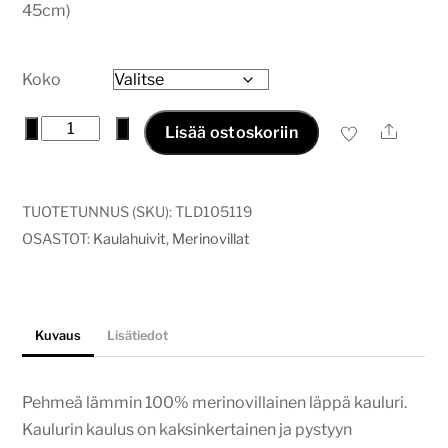
45cm)
Koko
Merinovilla
−
+
Ale
Lisää ostoskoriin
kauluri
beige
määrä
TUOTETUNNUS (SKU):
TLD105119
OSASTOT:
Kaulahuivit
,
Merinovillat
Kuvaus
Lisätiedot
Pehmeä lämmin 100% merinovillainen läppä kauluri.
Kaulurin kaulus on kaksinkertainen ja pystyyn