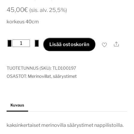
45,00
€
(sis. alv. 25,5%)
korkeus 40cm
harmaat
−
+
Ale
Lisää ostoskoriin
säärystimet
napeilla
määrä
TUOTETUNNUS (SKU):
TLD100197
OSASTOT:
Merinovillat
,
säärystimet
Kuvaus
kaksinkertaiset merinovilla säärystimet nappilistoilla.