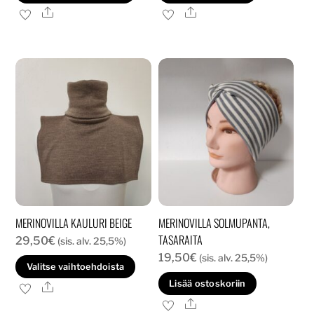
tuotteella
Ale
Ale
on
useampi
muunnelma.
Voit
tehdä
valinnat
tuotteen
sivulla.
MERINOVILLA KAULURI BEIGE
MERINOVILLA SOLMUPANTA,
TASARAITA
29,50
€
(sis. alv. 25,5%)
19,50
€
(sis. alv. 25,5%)
Tällä
Valitse vaihtoehdoista
tuotteella
Lisää ostoskoriin
Ale
on
Ale