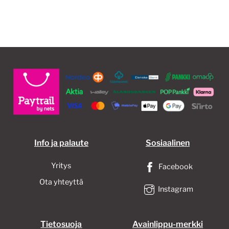
useampi
muunnelma.
Voit
tehdä
valinnat
tuotteen
sivulla.
Info ja palaute
Sosiaalinen
Yritys
Facebook
Ota yhteyttä
Instagram
Tietosuoja
Avainlippu-merkki