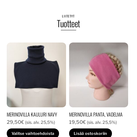
LIITETYT
Tuotteet
MERINOVILLA KAULURI NAVY
MERINOVILLA PANTA, VADELMA
29,50
€
19,50
€
(sis. alv. 25,5%)
(sis. alv. 25,5%)
Tällä
Valitse vaihtoehdoista
Lisää ostoskoriin