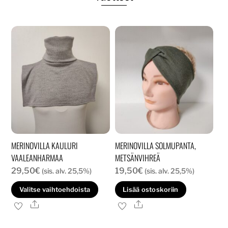
MERINOVILLA KAULURI
MERINOVILLA SOLMUPANTA,
VAALEANHARMAA
METSÄNVIHREÄ
29,50
€
19,50
€
(sis. alv. 25,5%)
(sis. alv. 25,5%)
Tällä
Valitse vaihtoehdoista
Lisää ostoskoriin
tuotteella
Ale
Ale
on