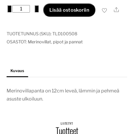
Merinovilla
−
+
Ale
Lisää ostoskoriin
panta,
metsänvihreä
määrä
TUOTETUNNUS (SKU):
TLD100508
OSASTOT:
Merinovillat
,
pipot ja pannat
Kuvaus
Merinovillapanta on 12cm leveä, lämmin ja pehmeä
asuste ulkoiluun.
LIITETYT
Tuotteet