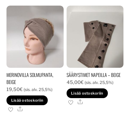
useampi
muunnelma.
Voit
tehdä
valinnat
tuotteen
sivulla.
MERINOVILLA SOLMUPANTA,
SÄÄRYSTIMET NAPEILLA – BEIGE
BEIGE
45,00
€
(sis. alv. 25,5%)
19,50
€
(sis. alv. 25,5%)
Lisää ostoskoriin
Lisää ostoskoriin
Ale
Ale