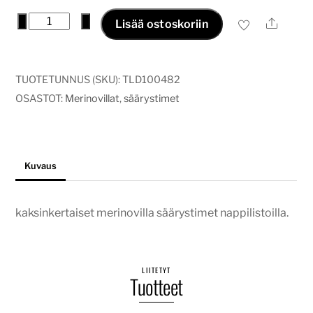
säärystimet
−
+
Ale
Lisää ostoskoriin
napeilla
-
metsän
TUOTETUNNUS (SKU):
TLD100482
vihreä
OSASTOT:
Merinovillat
,
säärystimet
määrä
Kuvaus
kaksinkertaiset merinovilla säärystimet nappilistoilla.
LIITETYT
Tuotteet