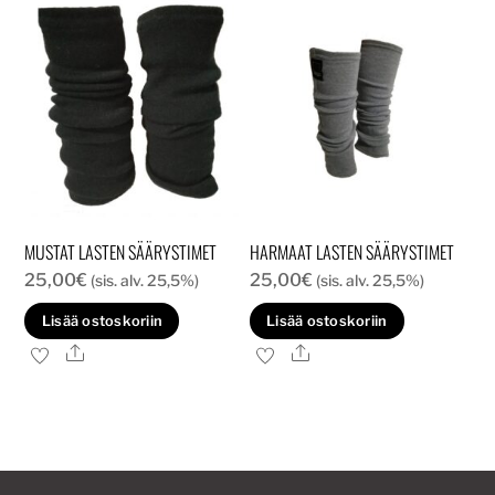
Voit
tehd
valin
tuott
sivull
MUSTAT LASTEN SÄÄRYSTIMET
HARMAAT LASTEN SÄÄRYSTIMET
25,00
€
25,00
€
(sis. alv. 25,5%)
(sis. alv. 25,5%)
Lisää ostoskoriin
Lisää ostoskoriin
Ale
Ale