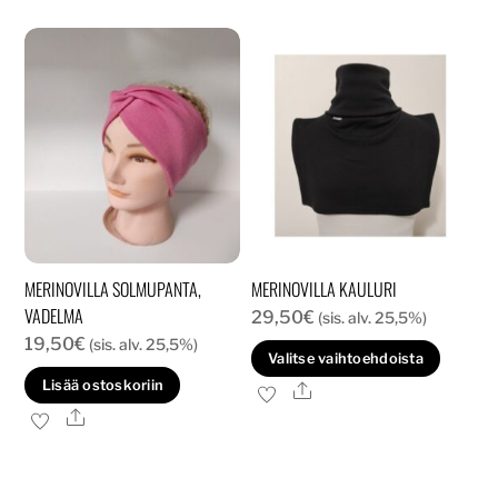
MERINOVILLA SOLMUPANTA,
MERINOVILLA KAULURI
VADELMA
29,50
€
(sis. alv. 25,5%)
19,50
€
(sis. alv. 25,5%)
Tällä
Valitse vaihtoehdoista
tuott
Lisää ostoskoriin
Ale
on
Ale
usea
muun