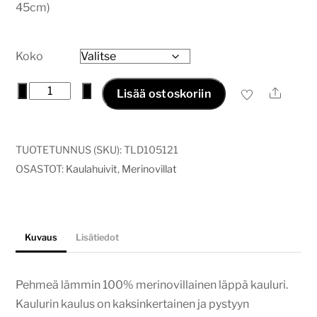
45cm)
Koko
Merinovilla
−
+
Ale
Lisää ostoskoriin
kauluri
metsänvihreä
määrä
TUOTETUNNUS (SKU):
TLD105121
OSASTOT:
Kaulahuivit
,
Merinovillat
Kuvaus
Lisätiedot
Pehmeä lämmin 100% merinovillainen läppä kauluri.
Kaulurin kaulus on kaksinkertainen ja pystyyn