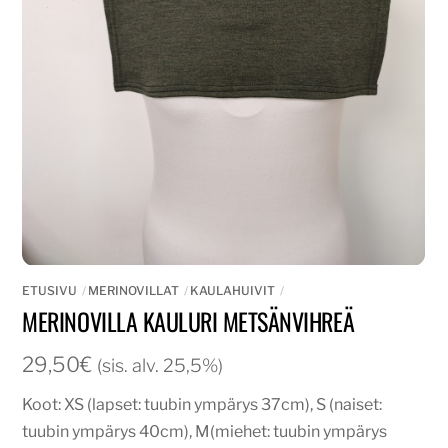
ETUSIVU
MERINOVILLAT
KAULAHUIVIT
MERINOVILLA KAULURI METSÄNVIHREÄ
29,50
€
(sis. alv. 25,5%)
Koot: XS (lapset: tuubin ympärys 37cm), S (naiset:
tuubin ympärys 40cm), M(miehet: tuubin ympärys