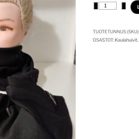
Merinovilla
−
+
kaulahuivi
määrä
TUOTETUNNUS (SKU)
OSASTOT:
Kaulahuivit