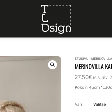
Menu
ETUSIVU
MERINOVILL
MERINOVILLA KA
27,50
€
(sis. alv.
Koko n. 45cm * 130
Väri