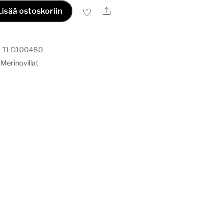
Ale
Lisää ostoskoriin
:
TLD100480
,
Merinovillat