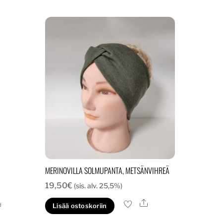
MERINOVILLA SOLMUPANTA, METSÄNVIHREÄ
19,50
€
(sis. alv. 25,5%)
Ale
Ale
Lisää ostoskoriin