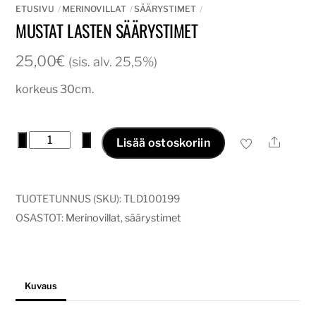
ETUSIVU
MERINOVILLAT
SÄÄRYSTIMET
MUSTAT LASTEN SÄÄRYSTIMET
25,00
€
(sis. alv. 25,5%)
korkeus 30cm.
mustat
−
+
Ale
Lisää ostoskoriin
lasten
säärystimet
määrä
TUOTETUNNUS (SKU):
TLD100199
OSASTOT:
Merinovillat
,
säärystimet
Kuvaus