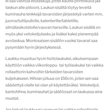
ei saa valittua etutaskuja, jottei kaunis printtikuva jää
taskun alle piiloon). Laukun sisältä löytyy leveitä
kuminauha lenkkejä tavaroiden järjestelyä varten mm,
juoma/tuttipullolle, kalenterille/tabletille,
silmälasikotelolle/vauvan harsoille. Laukun sisällä on
myös yksi vetoketjutasku ja lisäksi kaksi pienempää
avotaskua. Moniosaisen sisällön vuoksi tavarat saa
pysymään hyvin järjestyksessä.
Laukku muuntuu hyvin hoitolaukuksi, aikuisempaan
käyttöön vaikka viikonloppu- tai työlaukuksi tai vaikka
rollaattorin kahvoihin tärkeiden tavaroiden
kuljetukseen. Hihnan pituus on 150cm, joten sen saa
säädettyä olalle tai olan yli käytettäväksi. Vetoketjut,
kantohihna, kuminauhat ja säätöosat on laukussa aina
mustat.
Jos haluat laukkuusi vaunuun tai vaikka rollaattoriin