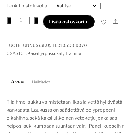
Lenkit pistolukolla
Tilaihme
−
+
Ale
Lisää ostoskoriin
laukku
botanical
deer
TUOTETUNNUS (SKU):
TLD1051369070
määrä
OSASTOT:
Kassit ja pussukat
,
Tilaihme
Kuvaus
Lisätiedot
Tilaihme laukku valmistetaan likaa ja vettä hylkivästä
kankaasta. Laukussa on säädettävä polypropeeni
olkahihna, sekä kaksilukkoinen vetoketju jonka saa
helposi auki kumpaan suuntaan vain. (Paneli kuoseihin