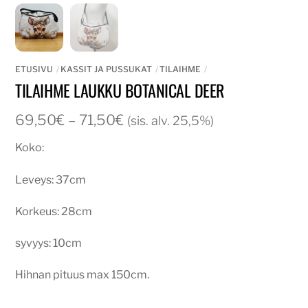
ETUSIVU
KASSIT JA PUSSUKAT
TILAIHME
TILAIHME LAUKKU BOTANICAL DEER
Hintaluokka:
69,50
€
–
71,50
€
(sis. alv. 25,5%)
69,50€
Koko:
-
71,50€
Leveys: 37cm
Korkeus: 28cm
syvyys: 10cm
Hihnan pituus max 150cm.