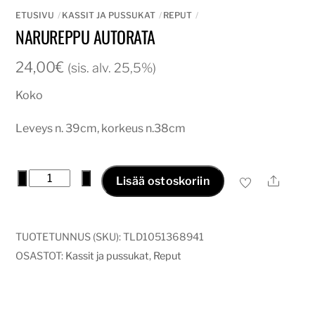
ETUSIVU
KASSIT JA PUSSUKAT
REPUT
NARUREPPU AUTORATA
24,00
€
(sis. alv. 25,5%)
Koko
Leveys n. 39cm, korkeus n.38cm
Narureppu
−
+
Ale
Lisää ostoskoriin
autorata
määrä
TUOTETUNNUS (SKU):
TLD1051368941
OSASTOT:
Kassit ja pussukat
,
Reput