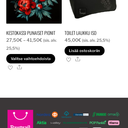
sivull
KESTOKASSI PUNAISET PIONIT
TOILET LAUKKU ISO
Hintaluokka:
27,50
€
–
41,50
€
45,00
€
(sis. alv.
(sis. alv. 25,5%)
27,50€
25,5%)
Lisää ostoskoriin
-
Tällä
Ale
Valitse vaihtoehdoista
41,50€
tuotteella
Ale
on
useampi
muunnelma.
Voit
tehdä
valinnat
tuotteen
sivulla.