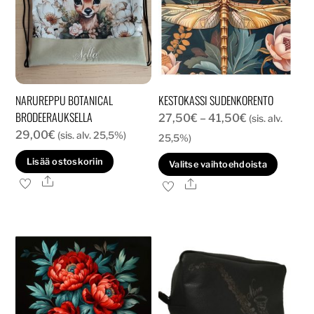
NARUREPPU BOTANICAL
KESTOKASSI SUDENKORENTO
BRODEERAUKSELLA
Hintaluokka:
27,50
€
–
41,50
€
(sis. alv.
29,00
€
(sis. alv. 25,5%)
27,50€
25,5%)
-
Tällä
Lisää ostoskoriin
Valitse vaihtoehdoista
41,50€
tuott
Ale
Ale
on
usea
muun
Voit
tehd
valin
tuott