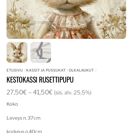
ETUSIVU
KASSIT JA PUSSUKAT
OLKALAUKUT
KESTOKASSI RUSETTIPUPU
Hintaluokka:
27,50
€
–
41,50
€
(sis. alv. 25,5%)
27,50€
Koko
-
41,50€
Leveys n. 37cm
korkeus n.40cm