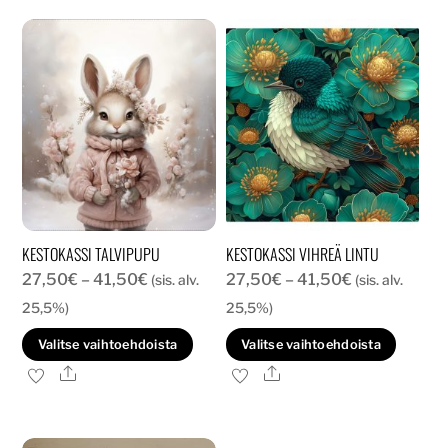
KESTOKASSI TALVIPUPU
KESTOKASSI VIHREÄ LINTU
Hintaluokka:
Hintaluokka:
27,50
€
–
41,50
€
27,50
€
–
41,50
€
(sis. alv.
(sis. alv.
27,50€
27,50€
25,5%)
25,5%)
-
-
Tällä
Tällä
Valitse vaihtoehdoista
Valitse vaihtoehdoista
41,50€
41,50€
tuotteella
tuott
Ale
Ale
on
on
useampi
usea