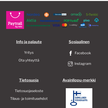
tehd
valin
tuott
sivull
Info ja palaute
Sosiaalinen
Yritys
Facebook
Ota yhteyttä
Instagram
Tietosuoja
Avainlippu-merkki
Tietosuojaseloste
Tilaus- ja toimitusehdot