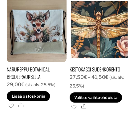
muunnelma.
muun
Voit
Voit
tehdä
tehd
valinnat
valin
tuotteen
tuott
sivulla.
sivull
NARUREPPU BOTANICAL
KESTOKASSI SUDENKORENTO
BRODEERAUKSELLA
Hintaluokka:
27,50
€
–
41,50
€
(sis. alv.
29,00
€
(sis. alv. 25,5%)
27,50€
25,5%)
-
Tällä
Lisää ostoskoriin
Valitse vaihtoehdoista
41,50€
tuott
Ale
Ale
on
usea
muun
Voit