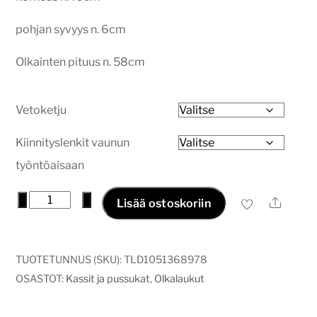
pohjan syvyys n. 6cm
Olkainten pituus n. 58cm
Vetoketju
Kiinnityslenkit vaunun
työntöaisaan
Kestokassi
−
+
Ale
Lisää ostoskoriin
rusettipupu
määrä
TUOTETUNNUS (SKU):
TLD1051368978
OSASTOT:
Kassit ja pussukat
,
Olkalaukut