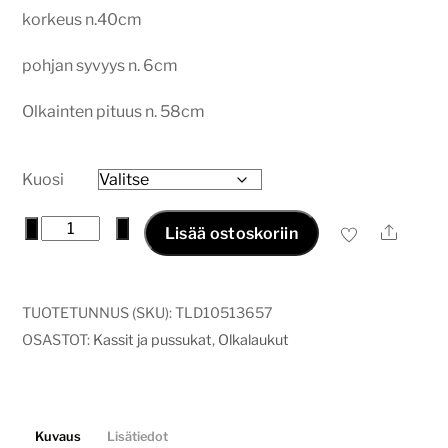
korkeus n.40cm
pohjan syvyys n. 6cm
Olkainten pituus n. 58cm
Kuosi
Kestokassi
−
+
Ale
Lisää ostoskoriin
printtikuvalla,
Heti
valmiit!
TUOTETUNNUS (SKU):
TLD10513657
määrä
OSASTOT:
Kassit ja pussukat
,
Olkalaukut
Kuvaus
Lisätiedot