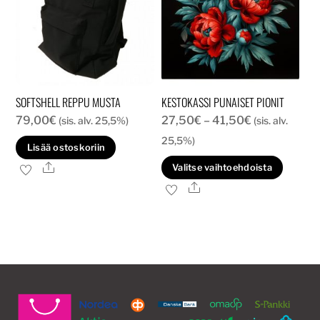
SOFTSHELL REPPU MUSTA
KESTOKASSI PUNAISET PIONIT
Hintaluokka:
79,00
€
27,50
€
–
41,50
€
(sis. alv. 25,5%)
(sis. alv.
27,50€
25,5%)
Lisää ostoskoriin
-
Tällä
Ale
Valitse vaihtoehdoista
41,50€
tuott
Ale
on
usea
muun
Voit
tehd
valin
tuott