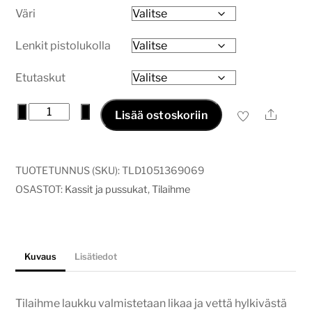
Väri
Lenkit pistolukolla
Etutaskut
Tilaihme
−
+
Ale
Lisää ostoskoriin
laukku
yksivärinen
määrä
TUOTETUNNUS (SKU):
TLD1051369069
OSASTOT:
Kassit ja pussukat
,
Tilaihme
Kuvaus
Lisätiedot
Tilaihme laukku valmistetaan likaa ja vettä hylkivästä