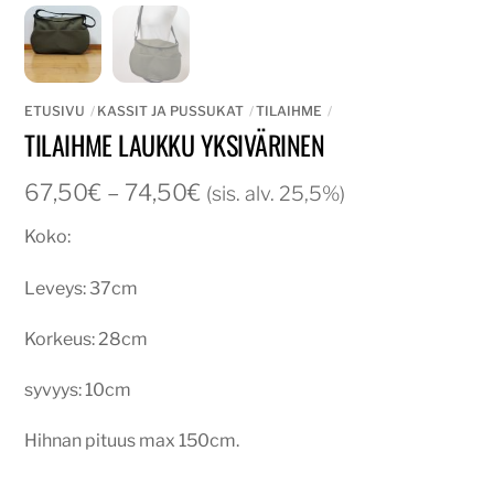
ETUSIVU
KASSIT JA PUSSUKAT
TILAIHME
TILAIHME LAUKKU YKSIVÄRINEN
Hintaluokka:
67,50
€
–
74,50
€
(sis. alv. 25,5%)
67,50€
Koko:
-
74,50€
Leveys: 37cm
Korkeus: 28cm
syvyys: 10cm
Hihnan pituus max 150cm.