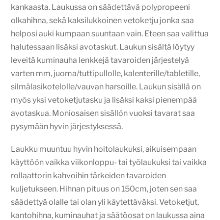
kankaasta. Laukussa on säädettävä polypropeeni
olkahihna, sekä kaksilukkoinen vetoketju jonka saa
helposi auki kumpaan suuntaan vain. Eteen saa valittua
halutessaan lisäksi avotaskut. Laukun sisältä löytyy
leveitä kuminauha lenkkejä tavaroiden järjestelyä
varten mm, juoma/tuttipullolle, kalenterille/tabletille,
silmälasikotelolle/vauvan harsoille. Laukun sisällä on
myös yksi vetoketjutasku ja lisäksi kaksi pienempää
avotaskua. Moniosaisen sisällön vuoksi tavarat saa
pysymään hyvin järjestyksessä.
Laukku muuntuu hyvin hoitolaukuksi, aikuisempaan
käyttöön vaikka viikonloppu- tai työlaukuksi tai vaikka
rollaattorin kahvoihin tärkeiden tavaroiden
kuljetukseen. Hihnan pituus on 150cm, joten sen saa
säädettyä olalle tai olan yli käytettäväksi. Vetoketjut,
kantohihna, kuminauhat ja säätöosat on laukussa aina