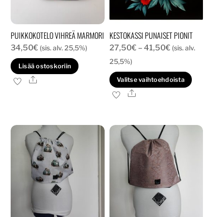
PUIKKOKOTELO VIHREÄ MARMORI
KESTOKASSI PUNAISET PIONIT
Hintaluokka:
34,50
€
27,50
€
–
41,50
€
(sis. alv. 25,5%)
(sis. alv.
27,50€
25,5%)
Lisää ostoskoriin
-
Tällä
Ale
Valitse vaihtoehdoista
41,50€
tuott
Ale
on
usea
muun
Voit
tehd
valin
tuott
sivull