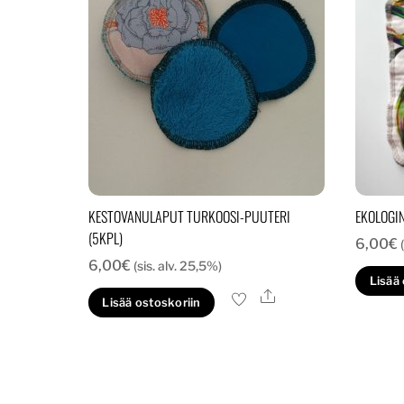
KESTOVANULAPUT TURKOOSI-PUUTERI
EKOLOGIN
(5KPL)
6,00
€
6,00
€
(sis. alv. 25,5%)
Lisää
Ale
Lisää ostoskoriin