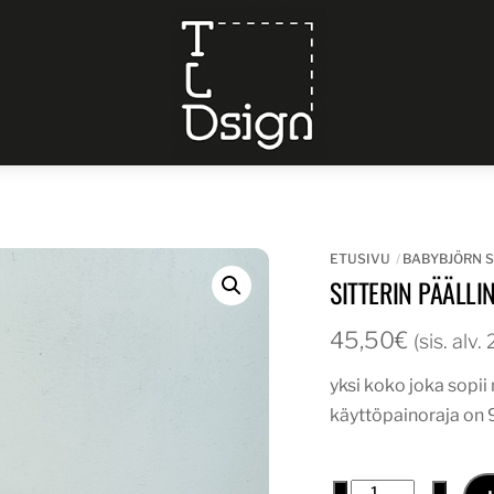
Menu
ETUSIVU
BABYBJÖRN S
SITTERIN PÄÄLLI
45,50
€
(sis. alv
yksi koko joka sopi
käyttöpainoraja on 
sitterin
−
+