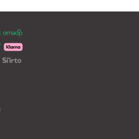
tehdä
valinnat
tuotteen
sivulla.
t