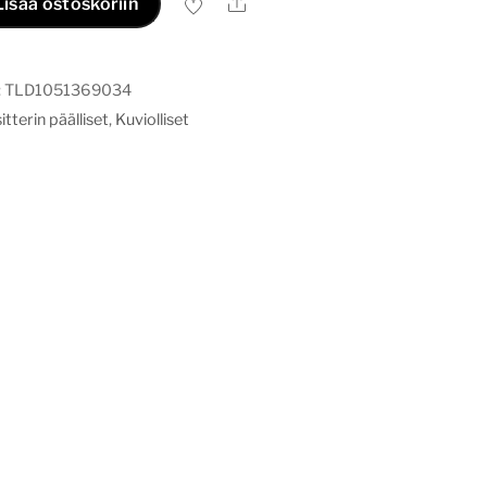
Ale
Lisää ostoskoriin
:
TLD1051369034
tterin päälliset
,
Kuviolliset