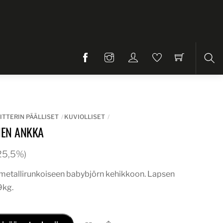
Etsi
ITTERIN PÄÄLLISET
KUVIOLLISET
NEN ANKKA
. 25,5%)
i metallirunkoiseen babybjörn kehikkoon. Lapsen
9kg.