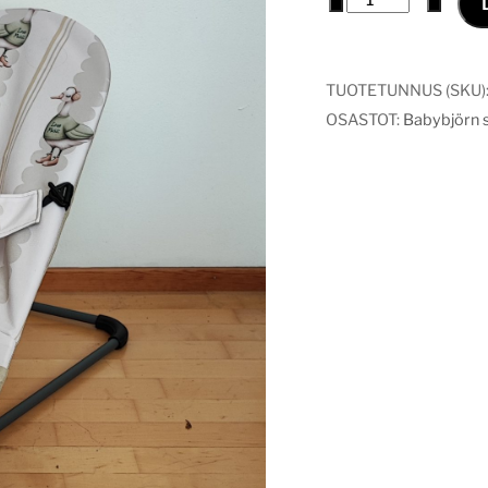
päällinen
Ankka
määrä
TUOTETUNNUS (SKU)
OSASTOT:
Babybjörn si