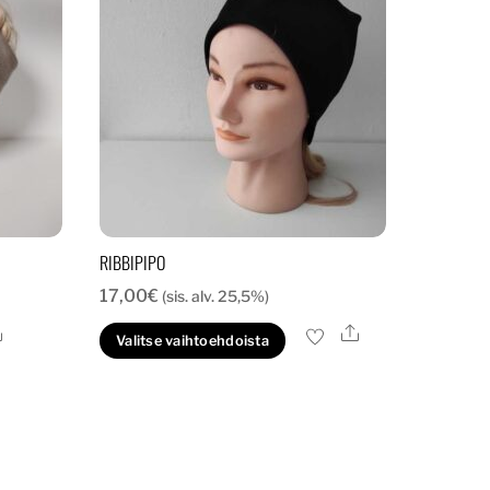
RIBBIPIPO
17,00
€
(sis. alv. 25,5%)
Ale
Ale
Tällä
Valitse vaihtoehdoista
tuotteella
on
useampi
muunnelma.
Voit