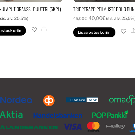
NULAPUT ORANSSI-PUUTERI (5KPL)
TRIPPTRAPP PEHMUSTE BOHO BUN
Alkuperäinen
Nykyinen
40,00
€
(sis. alv. 25,5%)
(sis. alv. 25,5%
45,00
€
hinta
hinta
Ale
 ostoskoriin
Lisää ostoskoriin
oli:
on:
45,00€.
40,00€.