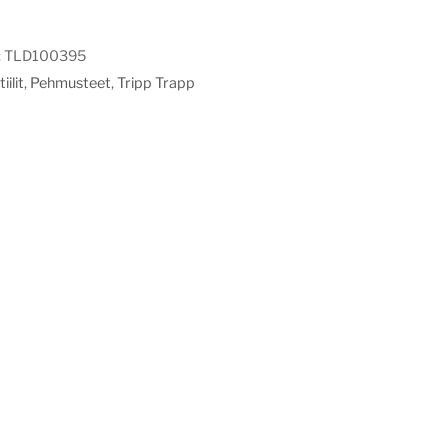
:
TLD100395
iilit
,
Pehmusteet
,
Tripp Trapp