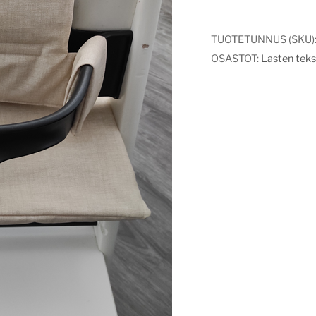
pellava
määrä
TUOTETUNNUS (SKU)
OSASTOT:
Lasten tekst