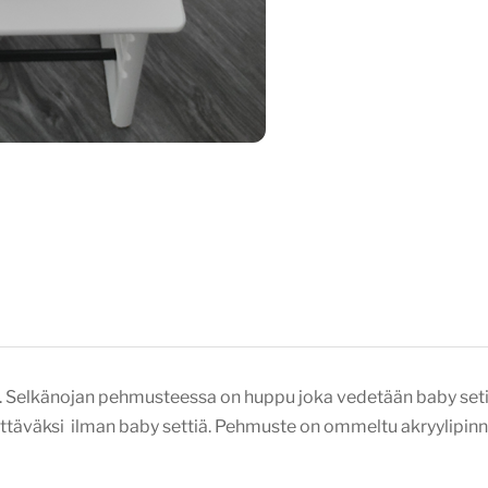
. Selkänojan pehmusteessa on huppu joka vedetään baby setin 
ettäväksi ilman baby settiä. Pehmuste on ommeltu akryylipinn