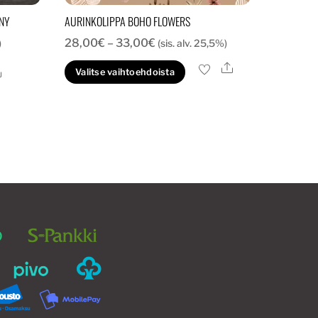
NY
AURINKOLIPPA BOHO FLOWERS
Hintaluokka:
28,00
€
–
33,00
€
)
(sis. alv. 25,5%)
28,00€
Ale
Tällä
Ale
Valitse vaihtoehdoista
-
tuotteella
33,00€
on
useampi
muunnelma.
Voit
tehdä
valinnat
tuotteen
sivulla.