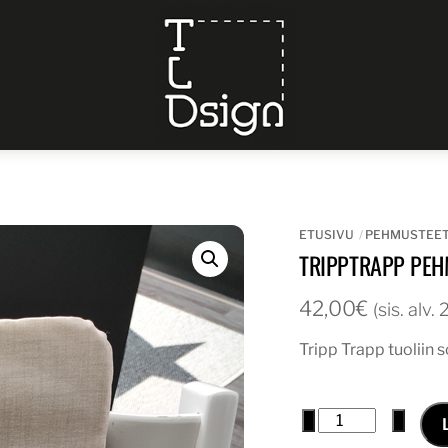
Menu
ETUSIVU
PEHMUSTEE
TRIPPTRAPP PEH
42,00
€
(sis. alv.
Tripp Trapp tuoliin 
tripptrapp
−
+
pehmuste