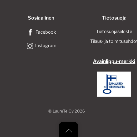
Sosiaalinen
Tietosuoja
Tietosuojaseloste
Facebook
Tilaus- ja toimitusehdo
Instagram
Avainlippu-merkki
©
LaureTe Oy
2026
Back