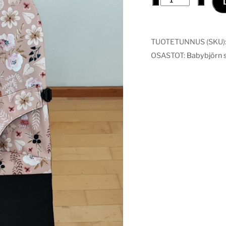
päällinen
boho
flowers
TUOTETUNNUS (SKU)
määrä
OSASTOT:
Babybjörn si