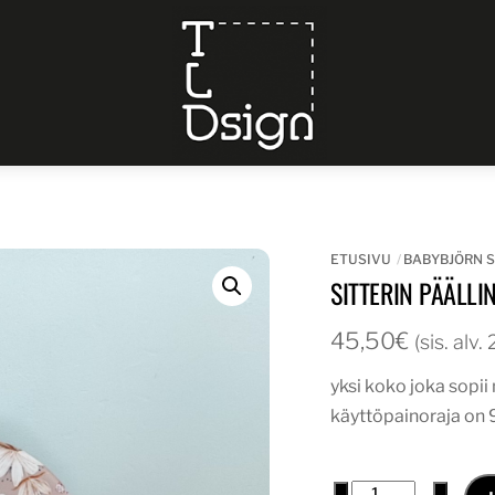
Menu
ETUSIVU
BABYBJÖRN S
SITTERIN PÄÄLL
45,50
€
(sis. alv
yksi koko joka sopi
käyttöpainoraja on 
sitterin
−
+