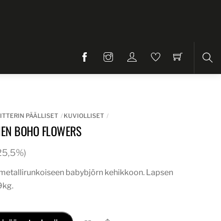
Etsi
ITTERIN PÄÄLLISET
KUVIOLLISET
INEN BOHO FLOWERS
. 25,5%)
i metallirunkoiseen babybjörn kehikkoon. Lapsen
9kg.