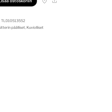
Ale
Lisää ostoskoriin
:
TLD10513552
tterin päälliset
,
Kuviolliset