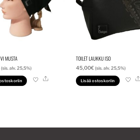
IVI MUSTA
TOILET LAUKKU ISO
€
45,00
€
(sis. alv. 25,5%)
(sis. alv. 25,5%)
Ale
 ostoskoriin
Lisää ostoskoriin