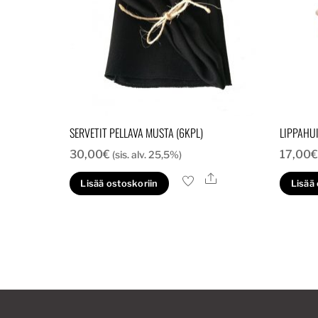
SERVETIT PELLAVA MUSTA (6KPL)
LIPPAHU
30,00
€
17,00
(sis. alv. 25,5%)
Ale
Lisää ostoskoriin
Lisää