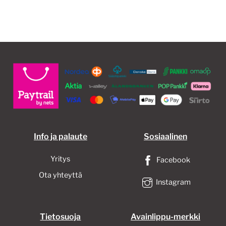
useampi
muunnelma.
Voit
tehdä
valinnat
tuotteen
sivulla.
Info ja palaute
Sosiaalinen
Yritys
Facebook
Ota yhteyttä
Instagram
Tietosuoja
Avainlippu-merkki