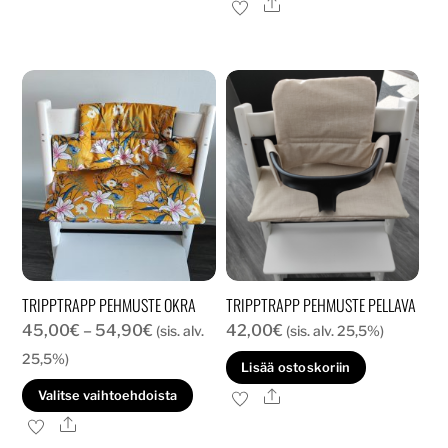
Ale
on
usea
muun
Voit
tehd
valin
tuott
sivull
TRIPPTRAPP PEHMUSTE OKRA
TRIPPTRAPP PEHMUSTE PELLAVA
Hintaluokka:
45,00
€
–
54,90
€
42,00
€
(sis. alv.
(sis. alv. 25,5%)
45,00€
25,5%)
Lisää ostoskoriin
-
Tällä
Ale
Valitse vaihtoehdoista
54,90€
tuotteella
Ale
on