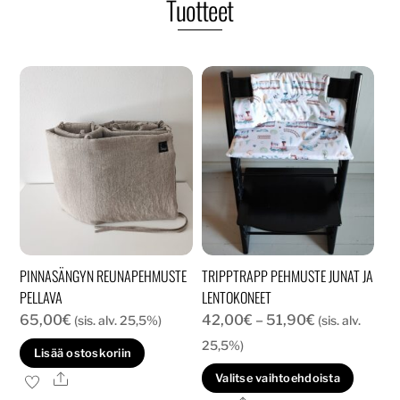
Tuotteet
PINNASÄNGYN REUNAPEHMUSTE
TRIPPTRAPP PEHMUSTE JUNAT JA
PELLAVA
LENTOKONEET
Hintaluokka:
65,00
€
42,00
€
–
51,90
€
(sis. alv. 25,5%)
(sis. alv.
42,00€
25,5%)
Lisää ostoskoriin
-
Tällä
Ale
Valitse vaihtoehdoista
51,90€
tuott