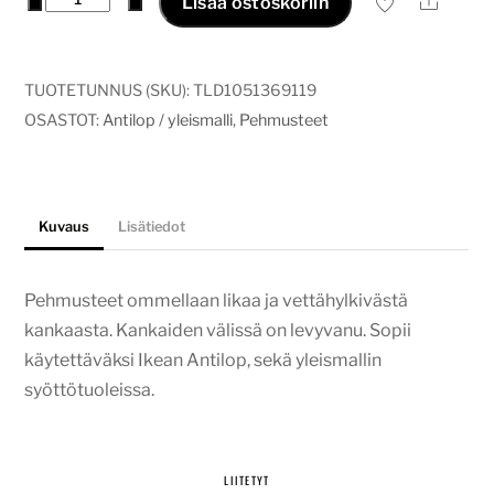
Ale
Lisää ostoskoriin
/
yleismalli
pehmuste
TUOTETUNNUS (SKU):
TLD1051369119
bambi
OSASTOT:
Antilop / yleismalli
,
Pehmusteet
metsä
määrä
Kuvaus
Lisätiedot
Pehmusteet ommellaan likaa ja vettähylkivästä
kankaasta. Kankaiden välissä on levyvanu. Sopii
käytettäväksi Ikean Antilop, sekä yleismallin
syöttötuoleissa.
LIITETYT