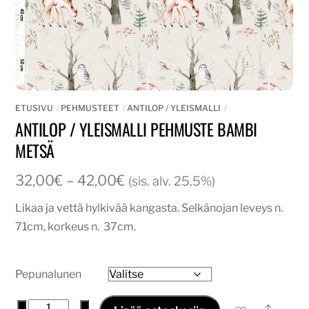
ETUSIVU
PEHMUSTEET
ANTILOP / YLEISMALLI
ANTILOP / YLEISMALLI PEHMUSTE BAMBI
METSÄ
Hintaluokka:
32,00
€
–
42,00
€
(sis. alv. 25,5%)
32,00€
Likaa ja vettä hylkivää kangasta. Selkänojan leveys n.
-
71cm, korkeus n. 37cm.
42,00€
Pepunalunen
Antilop
−
+