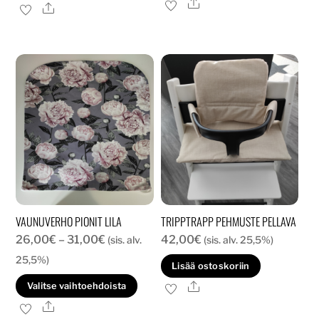
Ale
Ale
on
usea
muun
Voit
tehd
valin
tuott
sivull
VAUNUVERHO PIONIT LILA
TRIPPTRAPP PEHMUSTE PELLAVA
Hintaluokka:
26,00
€
–
31,00
€
42,00
€
(sis. alv.
(sis. alv. 25,5%)
26,00€
25,5%)
Lisää ostoskoriin
-
Tällä
Ale
Valitse vaihtoehdoista
31,00€
tuotteella
Ale