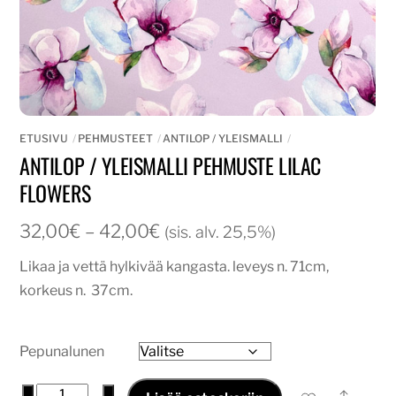
ETUSIVU
PEHMUSTEET
ANTILOP / YLEISMALLI
ANTILOP / YLEISMALLI PEHMUSTE LILAC
FLOWERS
Hintaluokka:
32,00
€
–
42,00
€
(sis. alv. 25,5%)
32,00€
Likaa ja vettä hylkivää kangasta. leveys n. 71cm,
-
korkeus n. 37cm.
42,00€
Pepunalunen
Antilop
−
+