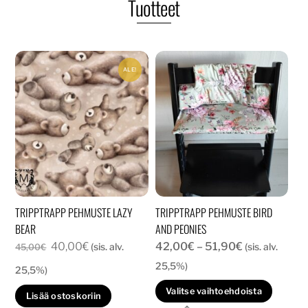
Tuotteet
ALE!
TRIPPTRAPP PEHMUSTE LAZY
TRIPPTRAPP PEHMUSTE BIRD
BEAR
AND PEONIES
Alkuperäinen
Nykyinen
Hintaluokka:
40,00
€
42,00
€
–
51,90
€
(sis. alv.
(sis. alv.
45,00
€
hinta
hinta
42,00€
25,5%)
25,5%)
oli:
on:
-
Tällä
Valitse vaihtoehdoista
Lisää ostoskoriin
45,00€.
40,00€.
51,90€
tuott