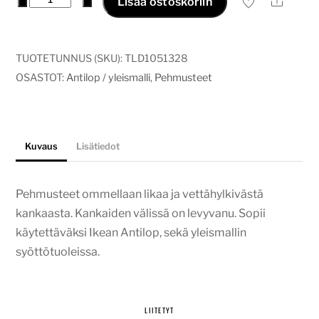
Ale
Lisää ostoskoriin
/
yleismalli
pehmuste
TUOTETUNNUS (SKU):
TLD1051328
lilac
OSASTOT:
Antilop / yleismalli
,
Pehmusteet
flowers
määrä
Kuvaus
Lisätiedot
Pehmusteet ommellaan likaa ja vettähylkivästä
kankaasta. Kankaiden välissä on levyvanu. Sopii
käytettäväksi Ikean Antilop, sekä yleismallin
syöttötuoleissa.
LIITETYT