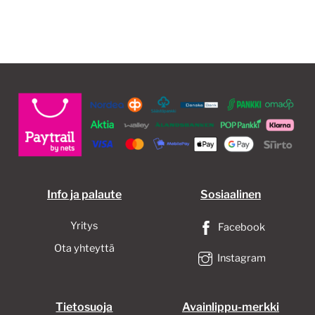
on
useampi
muunnelma.
Voit
tehdä
valinnat
tuotteen
sivulla.
Info ja palaute
Sosiaalinen
Yritys
Facebook
Ota yhteyttä
Instagram
Tietosuoja
Avainlippu-merkki