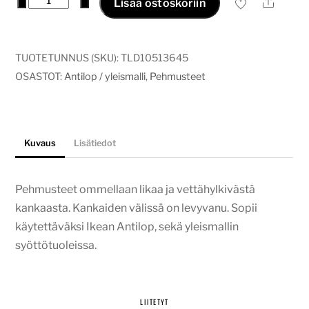
−
+
Ale
Lisää ostoskoriin
/
yleismalli
pehmuste
TUOTETUNNUS (SKU):
TLD10513645
eläimet,
OSASTOT:
Antilop / yleismalli
,
Pehmusteet
sininen
määrä
Kuvaus
Lisätiedot
Pehmusteet ommellaan likaa ja vettähylkivästä
kankaasta. Kankaiden välissä on levyvanu. Sopii
käytettäväksi Ikean Antilop, sekä yleismallin
syöttötuoleissa.
LIITETYT