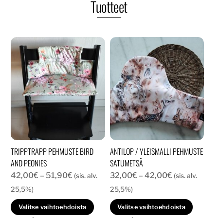
Tuotteet
TRIPPTRAPP PEHMUSTE BIRD
ANTILOP / YLEISMALLI PEHMUSTE
AND PEONIES
SATUMETSÄ
Hintaluokka:
Hintaluokka:
42,00
€
–
51,90
€
32,00
€
–
42,00
€
(sis. alv.
(sis. alv.
42,00€
32,00€
25,5%)
25,5%)
-
-
Tällä
Tällä
Valitse vaihtoehdoista
Valitse vaihtoehdoista
51,90€
42,00€