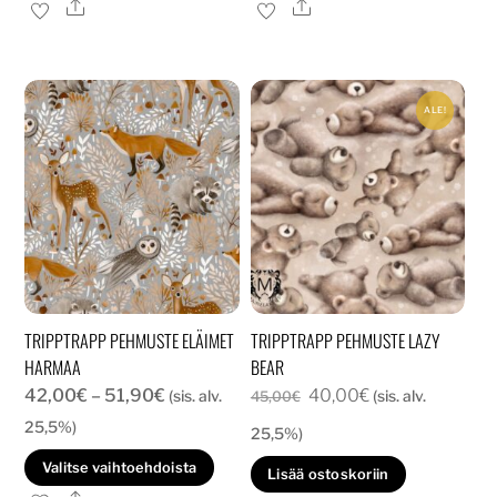
tuotteella
tuott
Ale
Ale
on
on
useampi
usea
muunnelma.
muun
ALE!
Voit
Voit
tehdä
tehd
valinnat
valin
tuotteen
tuott
sivulla.
sivull
TRIPPTRAPP PEHMUSTE ELÄIMET
TRIPPTRAPP PEHMUSTE LAZY
HARMAA
BEAR
Hintaluokka:
Alkuperäinen
Nykyinen
42,00
€
–
51,90
€
40,00
€
(sis. alv.
(sis. alv.
45,00
€
42,00€
hinta
hinta
25,5%)
25,5%)
-
oli:
on:
Tällä
Valitse vaihtoehdoista
Lisää ostoskoriin
51,90€
45,00€.
40,00€.
tuotteella