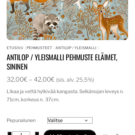
ETUSIVU
PEHMUSTEET
ANTILOP / YLEISMALLI
ANTILOP / YLEISMALLI PEHMUSTE ELÄIMET,
SININEN
Hintaluokka:
32,00
€
–
42,00
€
(sis. alv. 25,5%)
32,00€
Likaa ja vettä hylkivää kangasta. Selkänojan leveys n.
-
71cm, korkeus n. 37cm.
42,00€
Pepunalunen
Antilop