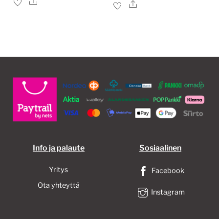
Ale
Ale
on
useampi
muunnelma.
Voit
tehdä
valinnat
tuotteen
sivulla.
Info ja palaute
Sosiaalinen
Yritys
Facebook
Ota yhteyttä
Instagram