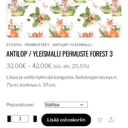
ETUSIVU
PEHMUSTEET
ANTILOP / YLEISMALLI
ANTILOP / YLEISMALLI PEHMUSTE FOREST 3
Hintaluokka:
32,00
€
–
42,00
€
(sis. alv. 25,5%)
32,00€
Likaa ja vettä hylkivää kangasta. Selkänojan leveys n.
-
71cm, korkeus n. 37cm.
42,00€
Pepunalunen
Antilop
−
+
Ale
Lisää ostoskoriin
/