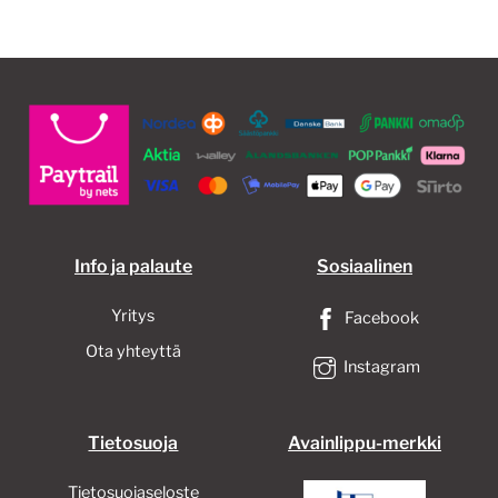
muunnelma.
Voit
tehdä
valinnat
tuotteen
sivulla.
Info ja palaute
Sosiaalinen
Yritys
Facebook
Ota yhteyttä
Instagram
Tietosuoja
Avainlippu-merkki
Tietosuojaseloste