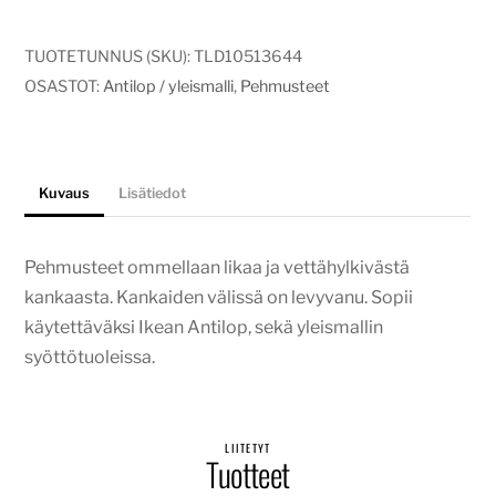
yleismalli
pehmuste
TUOTETUNNUS (SKU):
TLD10513644
forest
OSASTOT:
Antilop / yleismalli
,
Pehmusteet
3
määrä
Kuvaus
Lisätiedot
Pehmusteet ommellaan likaa ja vettähylkivästä
kankaasta. Kankaiden välissä on levyvanu. Sopii
käytettäväksi Ikean Antilop, sekä yleismallin
syöttötuoleissa.
LIITETYT
Tuotteet