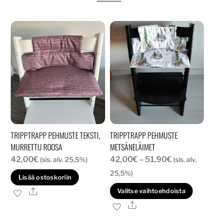
TRIPPTRAPP PEHMUSTE TEKSTI,
TRIPPTRAPP PEHMUSTE
MURRETTU ROOSA
METSÄNELÄIMET
Hintaluokka:
42,00
€
42,00
€
–
51,90
€
(sis. alv. 25,5%)
(sis. alv.
42,00€
25,5%)
Lisää ostoskoriin
-
Tällä
Ale
Valitse vaihtoehdoista
51,90€
tuott
Ale
on