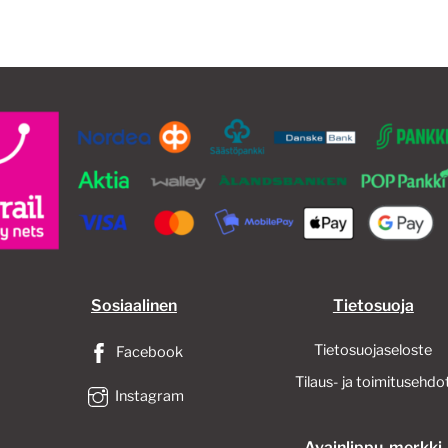
mu
Voi
te
val
tu
siv
Sosiaalinen
Tietosuoja
Tietosuojaseloste
Facebook
Tilaus- ja toimitusehdo
Instagram
Avainlippu-merkki