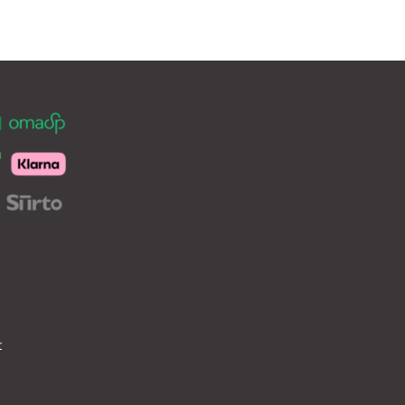
unnelma.
t
hdä
innat
otteen
ulla.
t