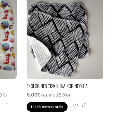
EKOLOGINEN TISKILIINA KORINPOHJA
a:
6,00
€
,5%)
(sis. alv. 25,5%)
Ale
Ale
lä
Lisää ostoskoriin
tteella
eampi