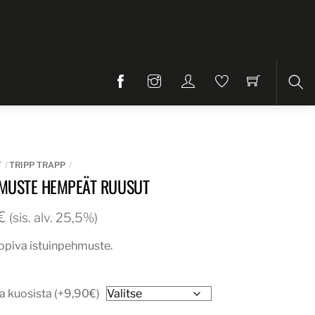
Etsi
T
TRIPP TRAPP
MUSTE HEMPEÄT RUUSUT
Hintaluokka:
€
(sis. alv. 25,5%)
42,00€
sopiva istuinpehmuste.
-
51,90€
 kuosista (+9,90€)