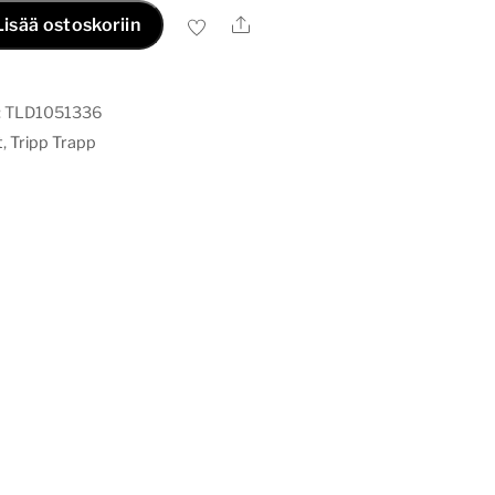
Ale
Lisää ostoskoriin
:
TLD1051336
t
,
Tripp Trapp