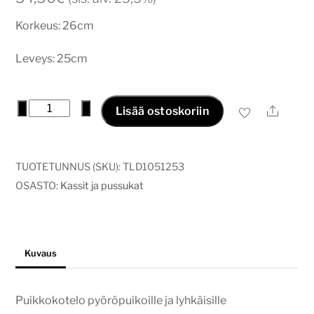
Korkeus: 26cm
Leveys: 25cm
Puikkokotelo
−
+
Ale
Lisää ostoskoriin
lehdet
määrä
TUOTETUNNUS (SKU):
TLD1051253
OSASTO:
Kassit ja pussukat
Kuvaus
Puikkokotelo pyöröpuikoille ja lyhkäisille