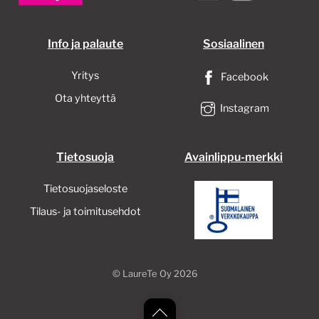
Info ja palaute
Sosiaalinen
Yritys
Facebook
Ota yhteyttä
Instagram
Tietosuoja
Avainlippu-merkki
Tietosuojaseloste
Tilaus- ja toimitusehdot
©
LaureTe Oy
2026
Back