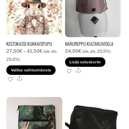
KESTOKASSI KUKKAISPUPU
NARUREPPU KULTAKUVIOLLA
Hintaluokka:
27,50
€
–
41,50
€
24,00
€
(sis. alv.
(sis. alv. 25,5%)
27,50€
25,5%)
Lisää ostoskoriin
-
Tällä
Ale
Valitse vaihtoehdoista
41,50€
tuotteella
Ale
on
useampi
muunnelma.
Voit
tehdä
valinnat