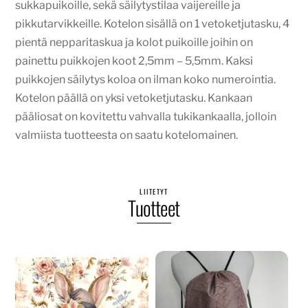
sukkapuikoille, sekä säilytystilaa vaijereille ja
pikkutarvikkeille. Kotelon sisällä on 1 vetoketjutasku, 4
pientä nepparitaskua ja kolot puikoille joihin on
painettu puikkojen koot 2,5mm – 5,5mm. Kaksi
puikkojen säilytys koloa on ilman koko numerointia.
Kotelon päällä on yksi vetoketjutasku. Kankaan
pääliosat on kovitettu vahvalla tukikankaalla, jolloin
valmiista tuotteesta on saatu kotelomainen.
LIITETYT
Tuotteet