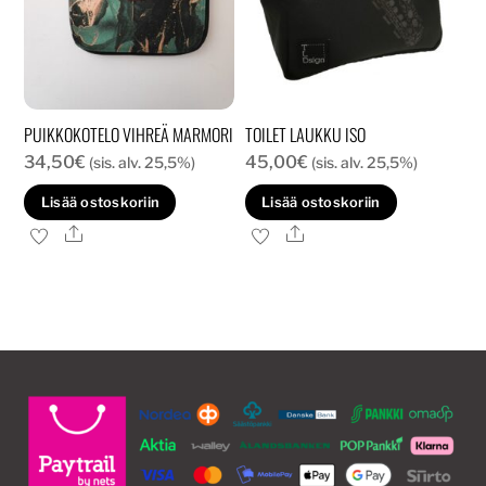
tuotteen
sivulla.
PUIKKOKOTELO VIHREÄ MARMORI
TOILET LAUKKU ISO
34,50
€
45,00
€
(sis. alv. 25,5%)
(sis. alv. 25,5%)
Lisää ostoskoriin
Lisää ostoskoriin
Ale
Ale