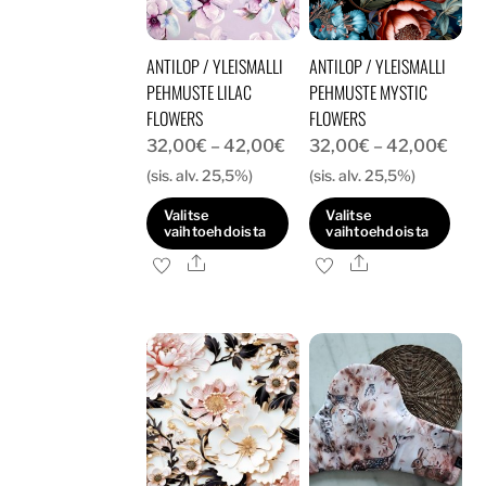
valinnat
tuotteen
tuotteen
sivulla.
ANTILOP / YLEISMALLI
ANTILOP / YLEISMALLI
sivulla.
PEHMUSTE LILAC
PEHMUSTE MYSTIC
FLOWERS
FLOWERS
Hintaluokka:
Hint
32,00
€
–
42,00
€
32,00
€
–
42,00
€
32,00€
32,
(sis. alv. 25,5%)
(sis. alv. 25,5%)
-
-
Valitse
Valitse
42,00€
42,
vaihtoehdoista
vaihtoehdoista
Ale
Ale
Tällä
Tällä
tuotteella
tuotteella
on
on
useampi
useampi
muunnelma.
muunnelma.
Voit
Voit
tehdä
tehdä
valinnat
valinnat