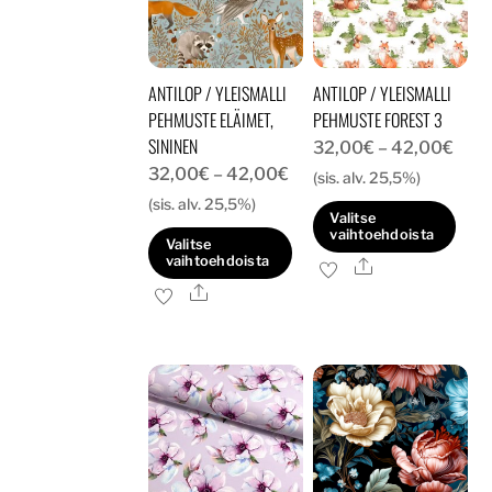
tehdä
tehdä
valinnat
valinnat
tuotteen
tuotteen
ANTILOP / YLEISMALLI
ANTILOP / YLEISMALLI
sivulla.
sivulla.
PEHMUSTE ELÄIMET,
PEHMUSTE FOREST 3
SININEN
Hint
32,00
€
–
42,00
€
Hintaluokka:
32,00
€
–
42,00
€
32,
(sis. alv. 25,5%)
32,00€
(sis. alv. 25,5%)
-
Valitse
-
42,
vaihtoehdoista
Valitse
42,00€
vaihtoehdoista
Ale
Tällä
Ale
Tällä
tuotteella
tuotteella
on
on
useampi
useampi
muunnelma.
muunnelma.
Voit
Voit
tehdä
tehdä
valinnat