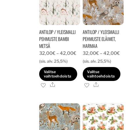
ANTILOP / YLEISMALLI
ANTILOP / YLEISMALLI
PEHMUSTE BAMBI
PEHMUSTE ELÄIMET,
METSÄ
HARMAA
Hintaluokka:
Hint
32,00
€
–
42,00
€
32,00
€
–
42,00
€
32,00€
32,
(sis. alv. 25,5%)
(sis. alv. 25,5%)
-
-
Valitse
Valitse
42,00€
42,
vaihtoehdoista
vaihtoehdoista
Ale
Ale
Tällä
Tällä
tuotteella
tuotteella
on
on
useampi
useampi
muunnelma.
muunnelma.
Voit
Voit