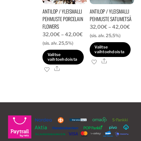
tuotteen
tuotteen
ANTILOP / YLEISMALLI
ANTILOP / YLEISMALLI
sivulla.
sivulla.
PEHMUSTE PORCELAIN
PEHMUSTE SATUMETSÄ
FLOWERS
Hint
32,00
€
–
42,00
€
Hintaluokka:
32,00
€
–
42,00
€
32,
(sis. alv. 25,5%)
32,00€
(sis. alv. 25,5%)
-
Valitse
-
42,
vaihtoehdoista
Valitse
42,00€
vaihtoehdoista
Ale
Tällä
Ale
Tällä
tuotteella
tuotteella
on
on
useampi
useampi
muunnelma.
muunnelma.
Voit
Voit
tehdä
tehdä
valinnat
valinnat
tuotteen
tuotteen
sivulla.