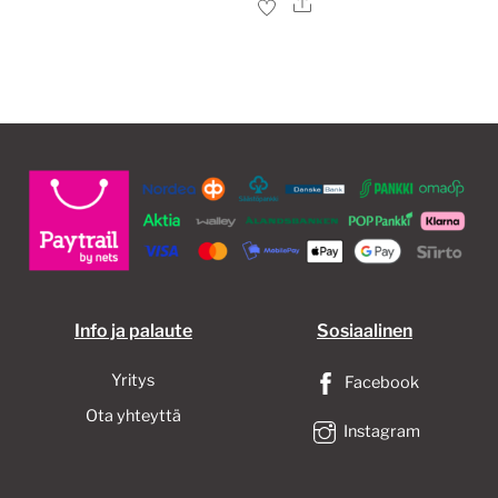
Ale
on
usea
muun
Voit
tehd
valin
tuott
sivull
Info ja palaute
Sosiaalinen
Yritys
Facebook
Ota yhteyttä
Instagram