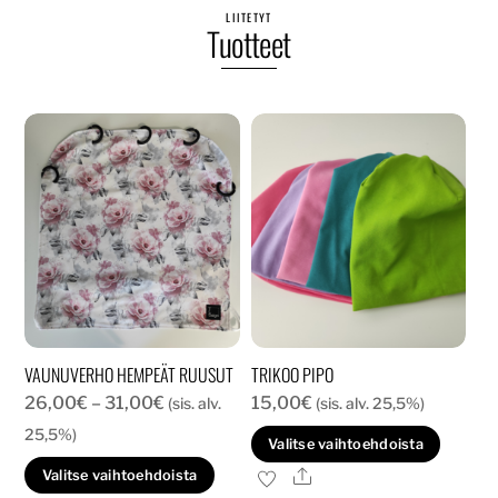
LIITETYT
Tuotteet
VAUNUVERHO HEMPEÄT RUUSUT
TRIKOO PIPO
Hintaluokka:
26,00
€
–
31,00
€
15,00
€
(sis. alv.
(sis. alv. 25,5%)
26,00€
25,5%)
Tällä
Valitse vaihtoehdoista
-
tuott
Tällä
Ale
Valitse vaihtoehdoista
31,00€