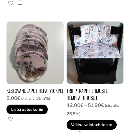
on
tuotteella
Ale
usea
on
muun
useampi
Voit
muunnelma.
tehd
Voit
valin
tehdä
tuott
valinnat
sivull
tuotteen
sivulla.
KESTOVANULAPUT HEPAT (10KPL)
TRIPPTRAPP PEHMUSTE
HEMPEÄT RUUSUT
8,00
€
(sis. alv. 25,5%)
Hintaluokka:
42,00
€
–
51,90
€
(sis. alv.
Lisää ostoskoriin
42,00€
25,5%)
Ale
-
Tällä
Valitse vaihtoehdoista
51,90€
tuott