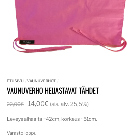
ETUSIVU
VAUNUVERHOT
VAUNUVERHO HEIJASTAVAT TÄHDET
Alkuperäinen
Nykyinen
14,00
€
(sis. alv. 25,5%)
22,00
€
hinta
hinta
Leveys alhaalta ~42cm, korkeus ~51cm.
oli:
on:
22,00€.
14,00€.
Varasto loppu