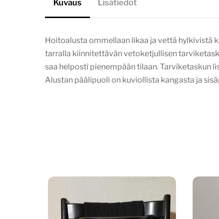
Kuvaus
Lisätiedot
Hoitoalusta ommellaan likaa ja vettä hylkivistä 
tarralla kiinnitettävän vetoketjullisen tarviketask
saa helposti pienempään tilaan. Tarviketaskun l
Alustan päälipuoli on kuviollista kangasta ja sisä