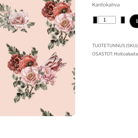
Kantokahva
Hoitoalusta
−
+
vintage
flowers
määrä
TUOTETUNNUS (SKU)
OSASTOT:
Hoitoalust