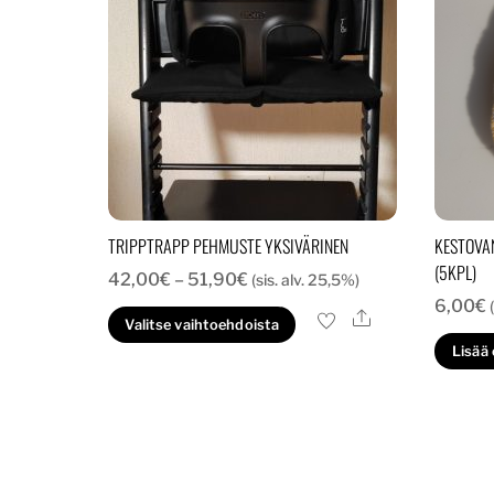
TRIPPTRAPP PEHMUSTE YKSIVÄRINEN
KESTOVA
(5KPL)
Hintaluokka:
42,00
€
–
51,90
€
(sis. alv. 25,5%)
6,00
€
42,00€
Ale
Tällä
Valitse vaihtoehdoista
-
tuotteella
Lisää
51,90€
on
useampi
muunnelma.
Voit