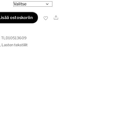
Ale
Lisää ostoskoriin
:
TLD10513609
a
,
Lasten tekstiilit