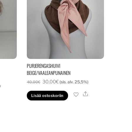
PURJERENGASHUIVI
BEIGE/VAALEANPUNAINEN
Alkuperäinen
Nykyinen
30,00
€
(sis. alv. 25,5%)
40,00
€
Ale
hinta
hinta
Ale
Lisää ostoskoriin
oli:
on:
40,00€.
30,00€.