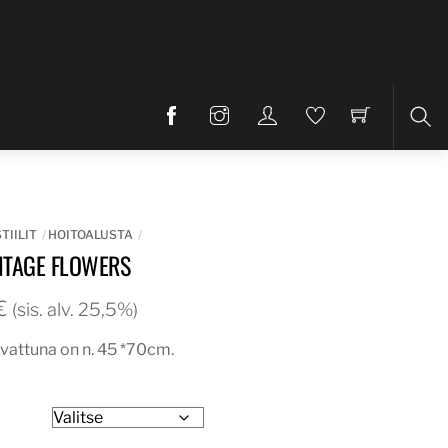
Etsi
TIILIT
HOITOALUSTA
NTAGE FLOWERS
Hintaluokka:
€
(sis. alv. 25,5%)
32,00€
vattuna on n. 45 *70cm.
-
41,00€