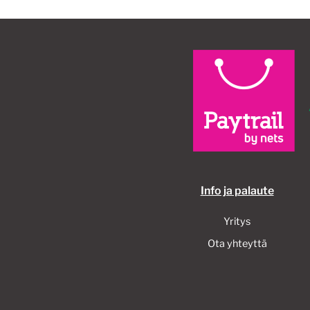
tehdä
valinnat
tuotteen
sivulla.
Info ja palaute
Yritys
Ota yhteyttä