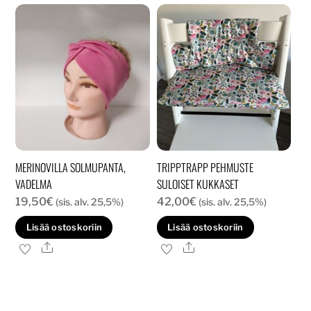
Voit
tehd
valin
tuott
sivull
MERINOVILLA SOLMUPANTA,
TRIPPTRAPP PEHMUSTE
VADELMA
SULOISET KUKKASET
19,50
€
42,00
€
(sis. alv. 25,5%)
(sis. alv. 25,5%)
Lisää ostoskoriin
Lisää ostoskoriin
Ale
Ale