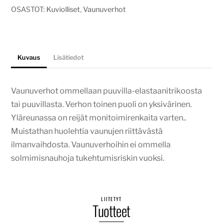
OSASTOT:
Kuviolliset
,
Vaunuverhot
Kuvaus
Lisätiedot
Vaunuverhot ommellaan puuvilla-elastaanitrikoosta
tai puuvillasta. Verhon toinen puoli on yksivärinen.
Yläreunassa on reijät monitoimirenkaita varten..
Muistathan huolehtia vaunujen riittävästä
ilmanvaihdosta. Vaunuverhoihin ei ommella
solmimisnauhoja tukehtumisriskin vuoksi.
LIITETYT
Tuotteet