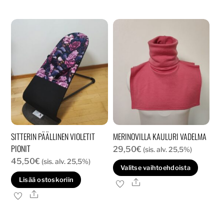
SITTERIN PÄÄLLINEN VIOLETIT
MERINOVILLA KAULURI VADELMA
PIONIT
29,50
€
(sis. alv. 25,5%)
45,50
€
(sis. alv. 25,5%)
Tällä
Valitse vaihtoehdoista
tuott
Lisää ostoskoriin
Ale
on
Ale
usea
muun