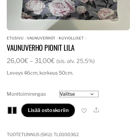
ETUSIVU
VAUNUVERHOT
KUVIOLLISET
VAUNUVERHO PIONIT LILA
Hintaluokka:
26,00
€
–
31,00
€
(sis. alv. 25,5%)
26,00€
Leveys 46cm, korkeus 50cm.
-
31,00€
Monitoimirengas
Vaunuverho
Ale
−
+
Lisää ostoskoriin
pionit
lila
määrä
TUOTETUNNUS (SKU):
TLD100362