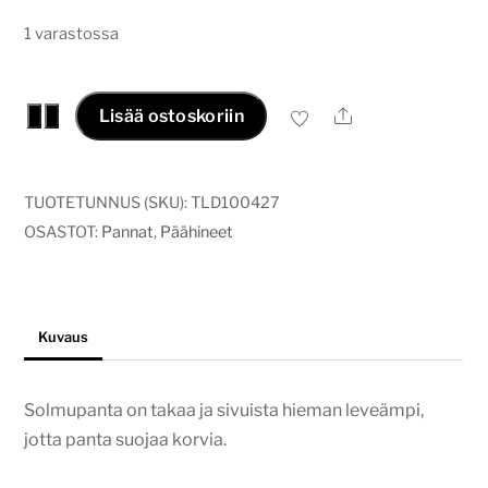
1 varastossa
Solmupanta
Ale
−
+
Lisää ostoskoriin
ruusunpuna
määrä
TUOTETUNNUS (SKU):
TLD100427
OSASTOT:
Pannat
,
Päähineet
Kuvaus
Solmupanta on takaa ja sivuista hieman leveämpi,
jotta panta suojaa korvia.