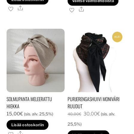
Valitse vaihtoehdoista
37,00€
tuott
Ale
Ale
on
usea
muun
ALE!
Voit
tehd
valin
tuott
sivull
SOLMUPANTA MELEERATTU
PURJERENGASHUIVI MONIVÄRI
HIEKKA
RUUDUT
Alkuperäinen
Nykyinen
15,00
€
30,00
€
(sis. alv. 25,5%)
(sis. alv.
40,00
€
hinta
hinta
25,5%)
Lisää ostoskoriin
oli:
on:
Ale