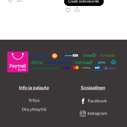
Lisää ostoskoriin
40,00€.
30,00€.
Ale
Info ja palaute
Sosiaalinen
Yritys
Facebook
Ota yhteyttä
Instagram