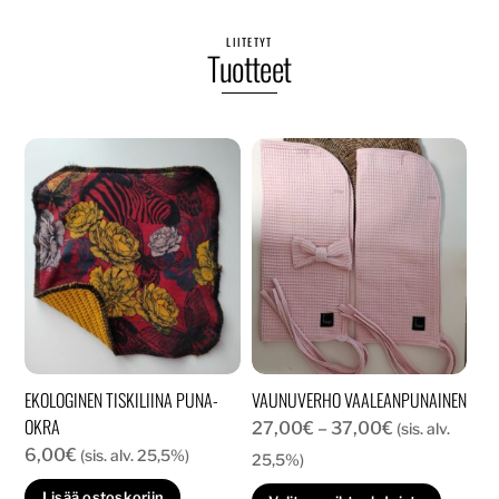
LIITETYT
Tuotteet
EKOLOGINEN TISKILIINA PUNA-
VAUNUVERHO VAALEANPUNAINEN
OKRA
Hintaluokka:
27,00
€
–
37,00
€
(sis. alv.
6,00
€
(sis. alv. 25,5%)
27,00€
25,5%)
-
Tällä
Lisää ostoskoriin