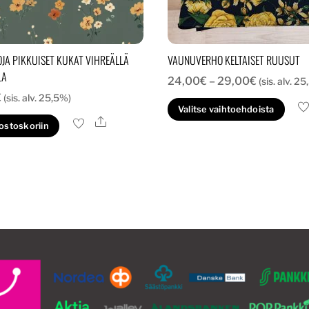
JA PIKKUISET KUKAT VIHREÄLLÄ
VAUNUVERHO KELTAISET RUUSUT
LA
Hintaluok
24,00
€
–
29,00
€
(sis. alv. 2
€
(sis. alv. 25,5%)
24,00€
Täl
Valitse vaihtoehdoista
-
Ale
tuo
 ostoskoriin
29,00€
on
us
mu
Voi
te
val
tu
siv