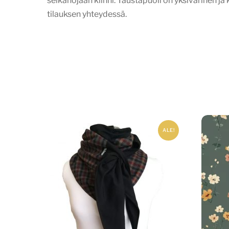
selkänojaan kiinni. Taustapuoli on yksivärinen ja 
tilauksen yhteydessä.
ALE!