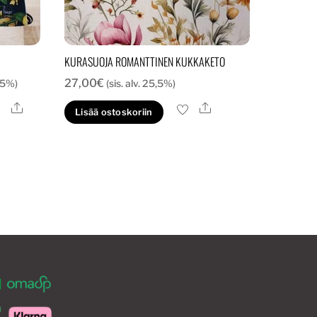
KURASUOJA ROMANTTINEN KUKKAKETO
ka:
27,00
€
5,5%)
(sis. alv. 25,5%)
Ale
Ale
lä
Lisää ostoskoriin
tteella
eampi
unnelma.
t
hdä
innat
otteen
ulla.