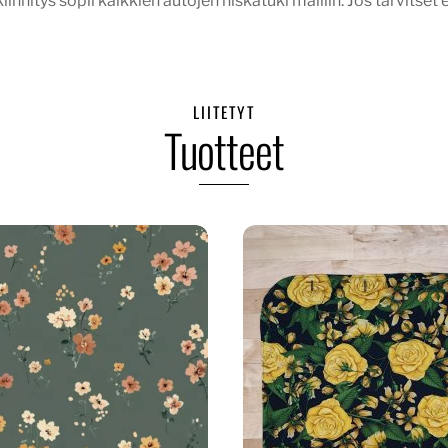
kiinnitys sopii kaikkien autojen niskatuki malliin. Jos tarvitse
LIITETYT
Tuotteet