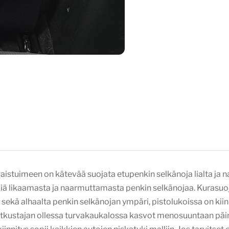
aistuimeen on kätevää suojata etupenkin selkänoja lialta ja 
kiä likaamasta ja naarmuttamasta penkin selkänojaa. Kurasuoja
i sekä alhaalta penkin selkänojan ympäri, pistolukoissa on kii
atkustajan ollessa turvakaukalossa kasvot menosuuntaan päin, 