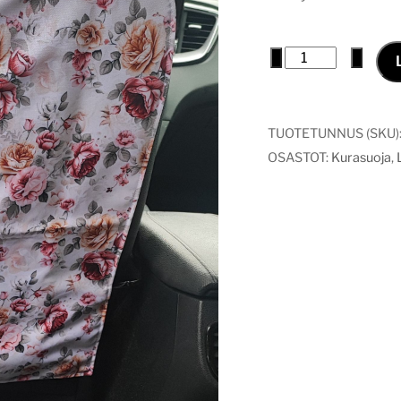
Kurasuoja
−
+
ruusunkukat
määrä
TUOTETUNNUS (SKU)
OSASTOT:
Kurasuoja
,