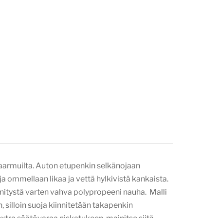
naarmuilta. Auton etupenkin selkänojaan
 ommellaan likaa ja vettä hylkivistä kankaista.
nnitystä varten vahva polypropeeni nauha. Malli
silloin suoja kiinnitetään takapenkin