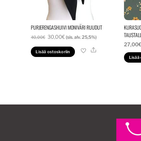
PURJERENGASHUIVI MONIVÄRI RUUDUT
KURASUO
TAUSTAL
Alkuperäinen
Nykyinen
30,00
€
(sis. alv. 25,5%)
40,00
€
27,00
hinta
hinta
Ale
Lisää ostoskoriin
oli:
on:
Lisää
40,00€.
30,00€.