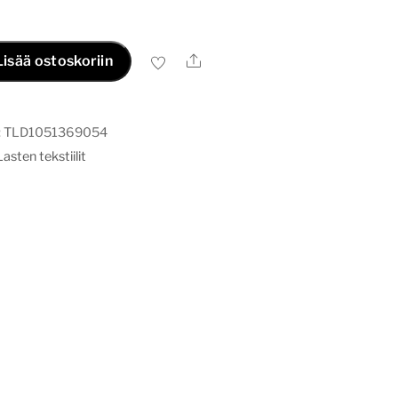
Ale
Lisää ostoskoriin
:
TLD1051369054
Lasten tekstiilit