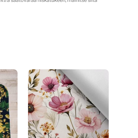
t extra säätövaraa niskatukeen, mainitse siitä