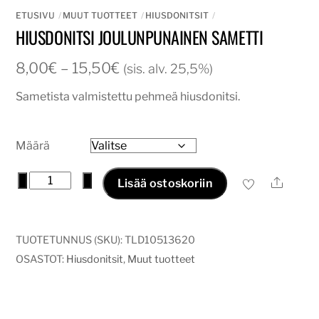
ETUSIVU
MUUT TUOTTEET
HIUSDONITSIT
HIUSDONITSI JOULUNPUNAINEN SAMETTI
Hintaluokka:
8,00
€
–
15,50
€
(sis. alv. 25,5%)
8,00€
Sametista valmistettu pehmeä hiusdonitsi.
-
15,50€
Määrä
Hiusdonitsi
−
+
Ale
Lisää ostoskoriin
joulunpunainen
sametti
määrä
TUOTETUNNUS (SKU):
TLD10513620
OSASTOT:
Hiusdonitsit
,
Muut tuotteet