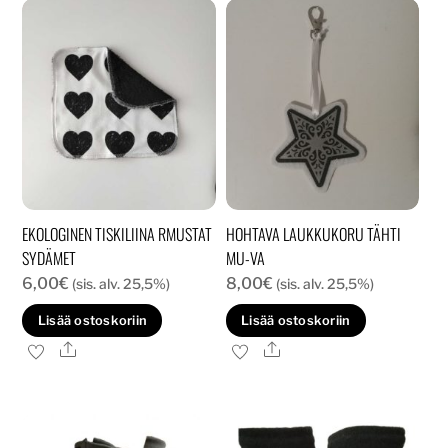
EKOLOGINEN TISKILIINA RMUSTAT
HOHTAVA LAUKKUKORU TÄHTI
SYDÄMET
MU-VA
6,00
€
8,00
€
(sis. alv. 25,5%)
(sis. alv. 25,5%)
Lisää ostoskoriin
Lisää ostoskoriin
Ale
Ale