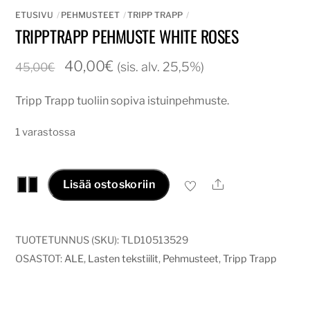
ETUSIVU
PEHMUSTEET
TRIPP TRAPP
TRIPPTRAPP PEHMUSTE WHITE ROSES
Alkuperäinen
Nykyinen
40,00
€
(sis. alv. 25,5%)
45,00
€
hinta
hinta
Tripp Trapp tuoliin sopiva istuinpehmuste.
oli:
on:
45,00€.
40,00€.
1 varastossa
tripptrapp
Ale
−
+
Lisää ostoskoriin
pehmuste
white
roses
TUOTETUNNUS (SKU):
TLD10513529
määrä
OSASTOT:
ALE
,
Lasten tekstiilit
,
Pehmusteet
,
Tripp Trapp