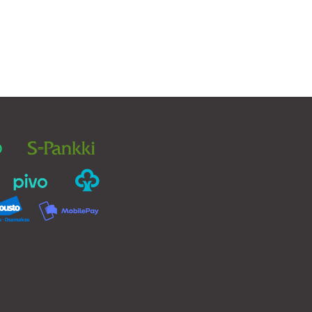
25,00€
on
useampi
muunnelma.
Voit
tehdä
valinnat
tuotteen
sivulla.