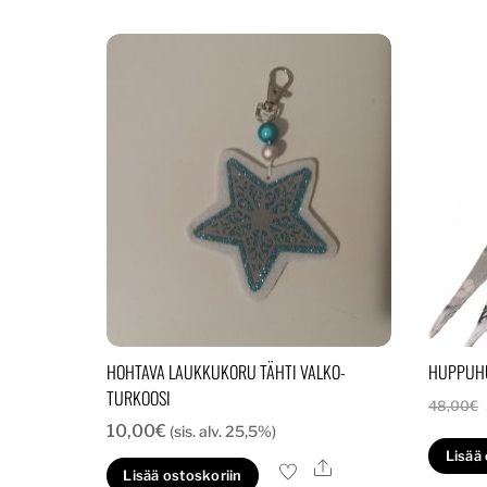
HOHTAVA LAUKKUKORU TÄHTI VALKO-
HUPPUHU
TURKOOSI
48,00
€
10,00
€
(sis. alv. 25,5%)
Lisää
Ale
Lisää ostoskoriin