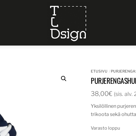
Menu
ETUSIVU
PURJERENGA
PURJERENGASHUI
38,00
€
(sis. alv
Yksilöllinen purjere
trikoota sekä ohutta
Varasto loppu