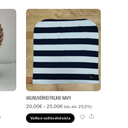
VAUNUVERHO PALKKI NAVY
Hintaluokka:
20,00
€
–
25,00
€
(sis. alv. 25,5%)
20,00€
Ale
Ale
Tällä
Valitse vaihtoehdoista
-
tuotteella