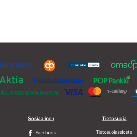
48,00€.
36,00€.
Sosiaalinen
Tietosuoja
Tietosuojaseloste
Facebook