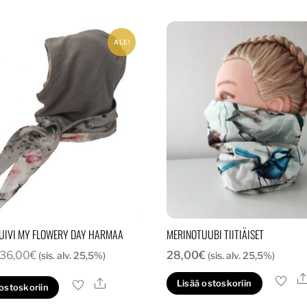
ALE!
IVI MY FLOWERY DAY HARMAA
MERINOTUUBI TIITIÄISET
Alkuperäinen
Nykyinen
36,00
€
28,00
€
(sis. alv. 25,5%)
(sis. alv. 25,5%)
hinta
hinta
Ale
Lisää ostoskoriin
 ostoskoriin
oli:
on: