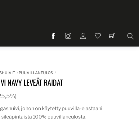
Etsi
SHUIVIT
PUUVILLANEULOS
VI NAVY LEVEÄT RAIDAT
. 25,5%)
ngashuivi, johon on käytetty puuvilla-elastaani
 sileäpintaista 100% puuvillaneulosta.