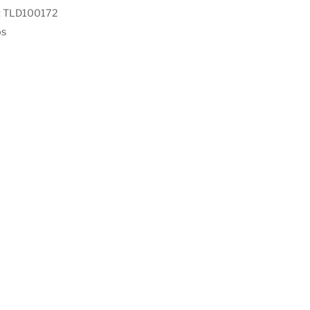
:
TLD100172
os