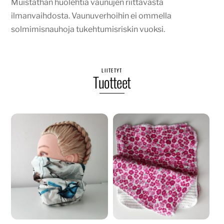
Muistathan huolehtia vaunujen riittävästä
ilmanvaihdosta. Vaunuverhoihin ei ommella
solmimisnauhoja tukehtumisriskin vuoksi.
LIITETYT
Tuotteet