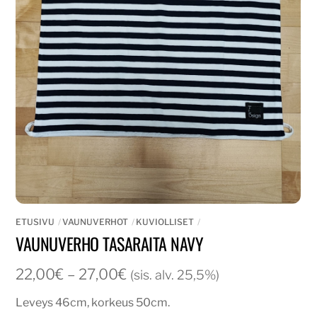
ETUSIVU
VAUNUVERHOT
KUVIOLLISET
VAUNUVERHO TASARAITA NAVY
Hintaluokka:
22,00
€
–
27,00
€
(sis. alv. 25,5%)
22,00€
Leveys 46cm, korkeus 50cm.
-