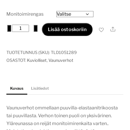
27,00€
Monitoimirengas
Vaunuverho
−
+
Ale
Lisää ostoskoriin
tasaraita
navy
määrä
TUOTETUNNUS (SKU):
TLD1051289
OSASTOT:
Kuviolliset
,
Vaunuverhot
Kuvaus
Lisätiedot
Vaunuverhot ommellaan puuvilla-elastaanitrikoosta
tai puuvillasta. Verhon toinen puoli on yksivärinen.
Yläreunassa on reijät monitoimirenkaita varten..